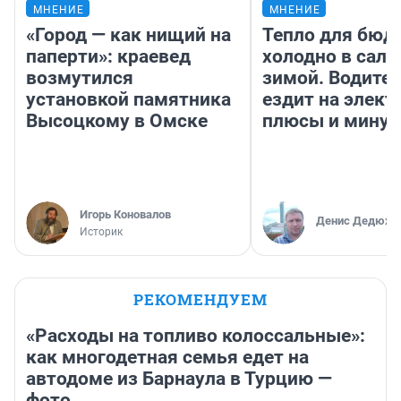
МНЕНИЕ
МНЕНИЕ
«Город — как нищий на
Тепло для бюд
паперти»: краевед
холодно в сало
возмутился
зимой. Водител
установкой памятника
ездит на элект
Высоцкому в Омске
плюсы и мину
Игорь Коновалов
Денис Дедюхи
Историк
РЕКОМЕНДУЕМ
«Расходы на топливо колоссальные»:
как многодетная семья едет на
автодоме из Барнаула в Турцию —
фото