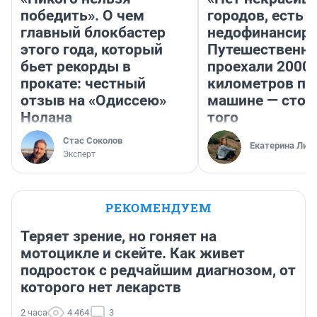
победить». О чем
городов, есть
главный блокбастер
недофинансиро
этого года, который
Путешественн
бьет рекорды в
проехали 2000
прокате: честный
километров по 
отзыв на «Одиссею»
машине — стои
Нолана
того
Стас Соколов
Екатерина Лит
Эксперт
РЕКОМЕНДУЕМ
Теряет зрение, но гоняет на
мотоцикле и скейте. Как живет
подросток с редчайшим диагнозом, от
которого нет лекарств
2 часа
4 464
3