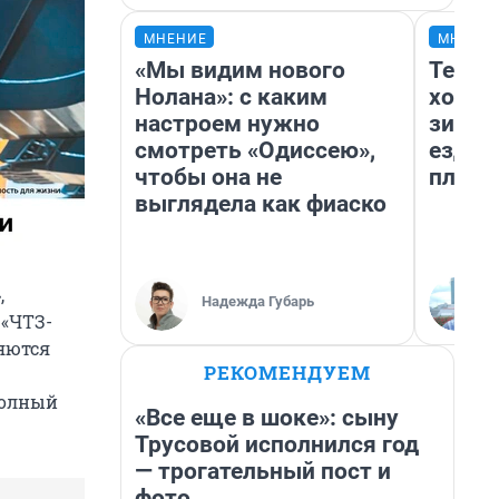
МНЕНИЕ
МНЕНИ
«Мы видим нового
Тепло
Нолана»: с каким
холод
настроем нужно
зимой
смотреть «Одиссею»,
ездит
чтобы она не
плюсы
выглядела как фиаско
,
Надежда Губарь
 «ЧТЗ-
яются
РЕКОМЕНДУЕМ
Полный
«Все еще в шоке»: сыну
Трусовой исполнился год
— трогательный пост и
фото