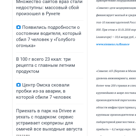
приобретения оборудования
Множество сайтов враз стали
недоступны: массовый сбой
«Сименс» для модернизаци
произошел в Рунете
финансирует малый и средн
топ-10 лизингодателей Росс
Появились подробности о
000. При этом к 01.01.2018 
состоянии водителя, который
Leaseurope) — 33,6 млрд руб
сбил 7 человек у «Голубого
www.siemens.ru/finance
огонька»
В 100 г всего 23 ккал: три
рецепта с главным летним
продуктом
«Сименс АГ» (Берлин и Мюн
уровень инжиниринга, инно
Центр Омска сковали
более чем 200 странах и сп
пробки из-за аварии, в
крупнейших в мире поставщ
которой сбили 7 человек
производителей парогазовы
области инфраструктурных 
Приехать в парк на Drivee и
крупным производителем м
уехать с подарком: сервис
лабораторной диагностики. 
устраивает сюрпризы для
омичей все выходные августа
прибыль — 6,2 млрд евро. На