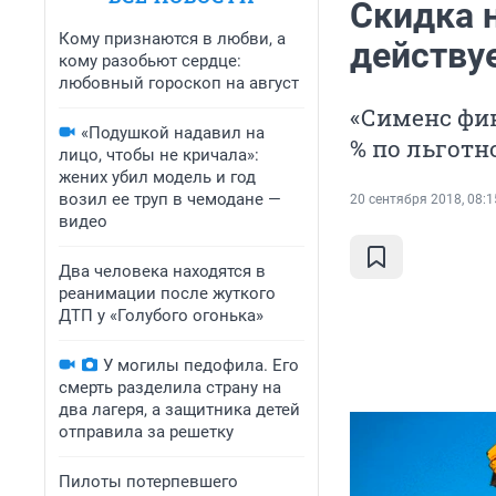
Cкидка 
Кому признаются в любви, а
действуе
кому разобьют сердце:
любовный гороскоп на август
«Сименс фин
«Подушкой надавил на
% по льгот
лицо, чтобы не кричала»:
жених убил модель и год
возил ее труп в чемодане —
20 сентября 2018, 08:1
видео
Два человека находятся в
реанимации после жуткого
ДТП у «Голубого огонька»
У могилы педофила. Его
смерть разделила страну на
два лагеря, а защитника детей
отправила за решетку
Пилоты потерпевшего