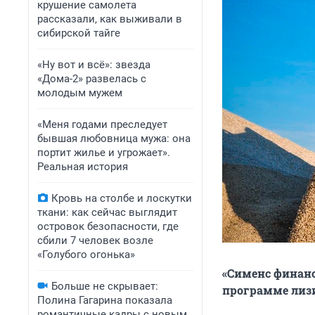
крушение самолета
рассказали, как выживали в
сибирской тайге
«Ну вот и всё»: звезда
«Дома-2» развелась с
молодым мужем
«Меня годами преследует
бывшая любовница мужа: она
портит жилье и угрожает».
Реальная история
Кровь на столбе и лоскутки
ткани: как сейчас выглядит
островок безопасности, где
сбили 7 человек возле
«Голубого огонька»
«Сименс финанс
Больше не скрывает:
программе лиз
Полина Гагарина показала
романтичные кадры с новым