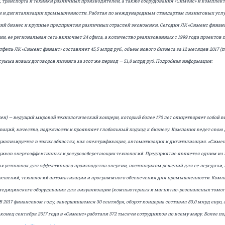
, транспорта и техники различных производителей, а также оборудования «Сименс» и компле
и и дигитализации промышленности. Работая по международным стандартам лизинговых услу
ий бизнес и крупные предприятия различных отраслей экономики. Сегодня ЛК «Сименс финанс
ии, ее региональная сеть включает 24 офиса, а количество реализованных с 1999 года проектов
портфель ЛК «Сименс финанс» составляет 45,5 млрд руб., объем нового бизнеса за 12 месяцев 2017 
., сумма новых договоров лизинга за этот же период — 51,8 млрд руб. Подробная информация:
хен) — ведущий мировой технологический концерн, который более 170 лет олицетворяет собой
ваций, качества, надежности и проявляет глобальный подход к бизнесу. Компания ведет свою 
ециализируется в таких областях, как электрификация, автоматизация и дигитализация. «Симен
иков энергоэффективных и ресурсосберегающих технологий. Предприятие является одним из
х установок для эффективного производства энергии, поставщиком решений для ее передачи,
решений, технологий автоматизации и программного обеспечения для промышленности. Комп
едицинского оборудования для визуализации (компьютерных и магнитно-резонансных томог
В 2017 финансовом году, завершившемся 30 сентября, оборот концерна составил 83,0 млрд евро, 
 конец сентября 2017 года в «Сименс» работали 372 тысячи сотрудников по всему миру. Более п