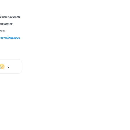
ботает по всем
ставщиков
енс»
www
.
siemens
.
ru
0