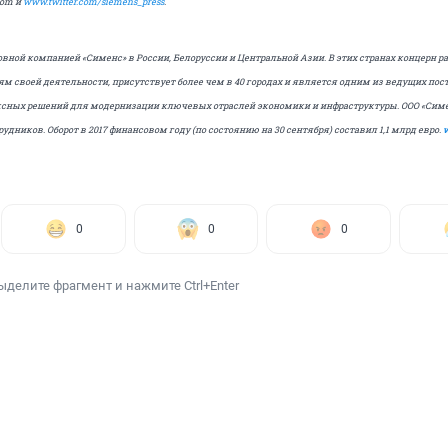
com и
www.twitter.com/siemens_press
.
вной компанией «Сименс» в России, Белоруссии и Центральной Азии. В этих странах концерн ра
 своей деятельности, присутствует более чем в 40 городах и является одним из ведущих по
ксных решений для модернизации ключевых отраслей экономики и инфраструктуры. ООО «Сим
удников. Оборот в 2017 финансовом году (по состоянию на 30 сентября) составил 1,1 млрд евро.
0
0
0
ыделите фрагмент и нажмите Ctrl+Enter