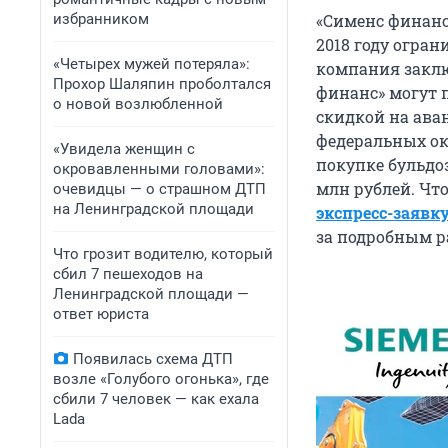
избранником
«Сименс финанс
2018 году огра
«Четырех мужей потеряла»:
компания заклю
Прохор Шаляпин проболтался
финанс» могут 
о новой возлюбленной
скидкой на ава
федеральных ок
«Увидела женщин с
покупке бульдо
окровавленными головами»:
млн рублей. Чт
очевидцы — о страшном ДТП
на Ленинградской площади
экспресс-заявк
за подробным р
Что грозит водителю, который
сбил 7 пешеходов на
Ленинградской площади —
ответ юриста
Появилась схема ДТП
возле «Голубого огонька», где
сбили 7 человек — как ехала
Lada