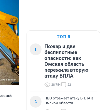
ТОП 5
Пожар и две
1
беспилотные
опасности: как
Омская область
пережила вторую
атаку БПЛА
28 754
22
готной
ПВО отражает атаку БПЛА в
2
Омской области