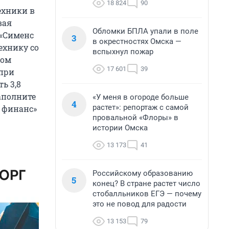
18 824
90
ехники в
вая
Обломки БПЛА упали в поле
 «Сименс
3
в окрестностях Омска —
ехнику со
вспыхнул пожар
ком
17 601
39
 при
ь 3,8
аполните
«У меня в огороде больше
4
растет»: репортаж с самой
с финанс»
провальной «Флоры» в
истории Омска
13 173
41
Российскому образованию
5
конец? В стране растет число
стобалльников ЕГЭ — почему
это не повод для радости
13 153
79