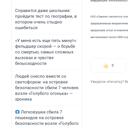
информация: www.siemens.
Справится даже школьник:
пройдите тест по географии, в
ООО «Сименс» является голо
котором очень стыдно
традиционным направлениям
ошибиться
продукции, услуг и компле
насчитывает около 2900 сотр
«У меня есть еще пять минут»:
фельдшер скорой — о борьбе
со смертью, самых сложных
вызовах и чувстве
безысходности
0
Людей снесло вместе со
светофором: на островке
Увидели опечатку? В
безопасности сбили 7 человек
возле «Голубого огонька» —
хроника
Легковушка сбила 7
пешеходов на островке
безопасности возле «Голубого