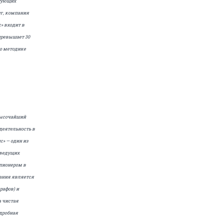
ктующих
г, компания
» входит в
 превышает 30
(по методике
 высочайший
деятельность в
с» — один из
 ведущих
 пионером в
ания является
рафов) и
а чистая
одробная