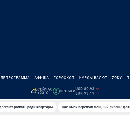
ЕЛЕПРОГРАММА
АФИША
ГОРОСКОП
КУРСЫ ВАЛЮТ
ZODY
П
USD 80,93
СЕЙЧАС
2
ПРОБКИ
+23°C
EUR 93,19
длагают рожать ради квартиры
Как Омск пережил мощный ливень: фот