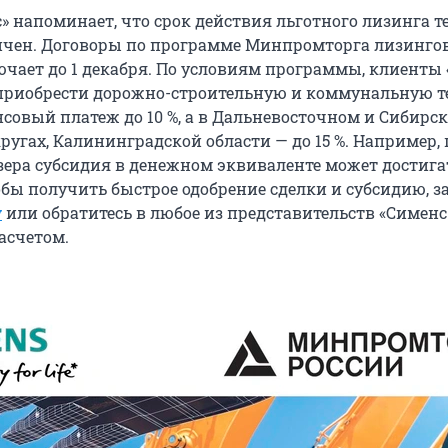
» напоминает, что срок действия льготного лизинга т
ничен. Договоры по программе Минпромторга лизинго
чает до 1 декабря. По условиям программы, клиенты
приобрести дорожно-строительную и коммунальную т
нсовый платеж до 10 %, а в Дальневосточном и Сибирс
ругах, Калининградской области — до 15 %. Например,
зера субсидия в денежном эквиваленте может достигат
обы получить быстрое одобрение сделки и субсидию, з
у
или обратитесь в любое из представительств «Симен
асчетом.