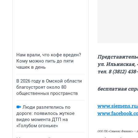
Нам врали, что кофе вреден?
Представительс
Кому можно пить до пяти
ул.
Ильинская, 4
чашек в день
тел. 8 (3812)
438-
В 2026 году в Омской области
благоустроят около 80
бесплатная сп
общественных пространств
www
.
siemens
.
ru
Люди разлетелись по
www
.
facebook
.
c
дороге: появилось жуткое
видео момента ДТП на
«Голубом огоньке»
ООО ЛК «Сименс Финанс» —