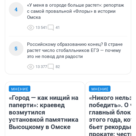
«У меня в огороде больше растет»: репортаж
4
с самой провальной «Флоры» в истории
Омска
13 541
41
Российскому образованию конец? В стране
5
растет число стобалльников ЕГЭ — почему
это не повод для радости
13 377
82
МНЕНИЕ
МНЕНИЕ
«Город — как нищий на
«Никого нельз
паперти»: краевед
победить». О ч
возмутился
главный блокб
установкой памятника
этого года, ко
Высоцкому в Омске
бьет рекорды 
прокате: честн