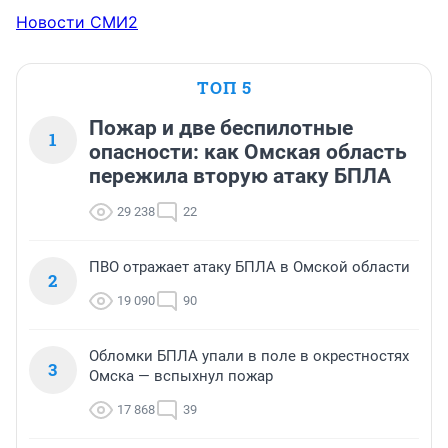
спустя☝️Вдоль многих улиц ведётся какая то частная 
Новости СМИ2
торговля : тётки или прямо с машин , вербочка и 
семечки - бардак полнейший. Нигде на Западе 
подобного не видела . Больше недели - не 
ТОП 5
выдерживаю. Видимо когда люди живут и мало куда 
выезжают им кажется что наступил « расцвет» . Но на 
Пожар и две беспилотные
1
самом деле картина удручающая . Извините.
опасности: как Омская область
пережила вторую атаку БПЛА
29 238
22
ПВО отражает атаку БПЛА в Омской области
2
19 090
90
Обломки БПЛА упали в поле в окрестностях
3
Омска — вспыхнул пожар
17 868
39