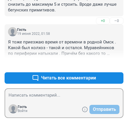
снизить до максимум 5 и строить. Вроде даже лучше 
бегунских примитивов.
+0
–0
Гость
19 июня 2022, 01:58
Я тоже приезжаю время от времени в родной Омск . 
Какой был колхоз - такой и остался. Муравейников 
по периферии натыкали . Причём без какого то 
общего архитектурного плана . Такое ощущение, что 
+0
–0
выхватили кусок земли - застроили. Другой 
выхватили - застроили чем то ещё никак не 
объединённым в архитектурный ансамбль с тем что 
Читать все комментарии
рядом. Во дворах битва за парковки машин. 10 лет 
Октября - частный сектор в грязи утопает. А это 
фактически центр города . Сколько раз из дома 
вышла - столько раз по возвращении сапоги мыла . 
На левом - дорогу перейти невозможно в конце марта 
Гость
Отправить
- горы грязного снега и вода …. Приходится обходить 
Войти
это все десятками метров ….Детские площадки во 
дворах - все те же б/у автопокрышки и песочница . 
Никаких изменений со времён моего детства - 45 лет 