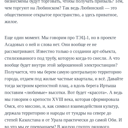
бизнесмены будут торговать, чтобы получать прибыль? Тем,
чем торгуют на Любинском? Так ведь Любинский — это
общественное открытое пространство, а здесь приватное,
жилое.
Еще один момент. Мы говорим про ТЭЦ-1, но в проекте
Асадовых о ней и слова нет. Они вообще ее не
рассматривают. Известно только о создании арт-объекта,
стилизованного под трубу, которую когда-то снесли. А что
вообще будет внутри этой заброшенной электростанции?
Получается, что мы берем самую центральную территорию
города, отдаем под жилые частные кварталы, и всё. Давайте
тогда застроим крепостной плац, а вдоль берега Иртыша
поставим «любимые» высотки. Вот будет «красота». А ведь
мы говорим о крепости XVIII века, которая сформировала
Омск, его миссию, и, как символ взаимодействия культур,
держала территорию и народы от тундры на севере до
степей Казахстана и от Урала практически до самой Оби. И
во что мы ее превращаем? В жилую группу рядового