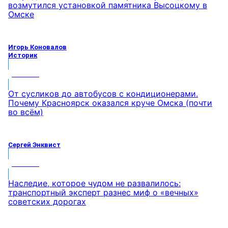
возмутился установкой памятника Высоцкому в
Омске
Игорь Коновалов
Историк
МНЕНИЕ
От сусликов до автобусов с кондиционерами.
Почему Красноярск оказался круче Омска (почти
во всём)
Сергей Энквист
МНЕНИЕ
Наследие, которое чудом не развалилось:
транспортный эксперт разнес миф о «вечных»
советских дорогах