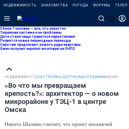
НЕДВИЖИМОСТЬ
ЗНАКОМСТВА
ПОГОДА
ФОРУМЫ
ТЕЛЕП
Сбили 7 человек — все, что известно
Тюремная система и ее проблемы
Дети стали чаще травиться наркотиками
Появятся новые пешеходные переходы
Сиротам предлагают рожать ради квартиры
Омич получил черепно-мозговую на ОНПЗ
НЕДВИЖИМОСТЬ
ЗАСТРОЙКА ЦЕНТРА ВЫСОТКАМИ
МНЕНИЕ
«Во что мы превращаем
крепость?»: архитектор — о новом
микрорайоне у ТЭЦ-1 в центре
Омска
Никита Шалмин считает, что проект москвичей