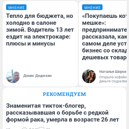
МНЕНИЕ
МНЕНИЕ
Тепло для бюджета, но
«Покупаешь кот
холодно в салоне
мешке»:
зимой. Водитель 13 лет
предпринимате
ездит на электрокаре:
рассказала, как
плюсы и минусы
самом деле уст
бизнес со скла
дешевых товар
Наталья Шорохо
Денис Дедюхин
Открыла кофейну
деньги соцразви
РЕКОМЕНДУЕМ
Знаменитая тикток-блогер,
рассказывавшая о борьбе с редкой
формой рака, умерла в возрасте 26 лет