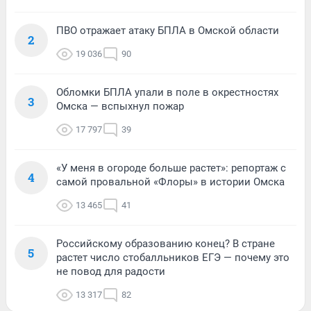
ПВО отражает атаку БПЛА в Омской области
2
19 036
90
Обломки БПЛА упали в поле в окрестностях
3
Омска — вспыхнул пожар
17 797
39
«У меня в огороде больше растет»: репортаж с
4
самой провальной «Флоры» в истории Омска
13 465
41
Российскому образованию конец? В стране
5
растет число стобалльников ЕГЭ — почему это
не повод для радости
13 317
82