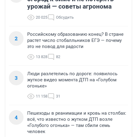
урожай — советы агронома
20 025
Обсудить
Российскому образованию конец? В стране
2
растет число стобалльников ЕГЭ — почему
это не повод для радости
13 828
82
Люди разлетелись по дороге: появилось
3
жуткое видео момента ДТП на «Голубом
огоньке»
11 158
31
Пешеходы в реанимации и кровь на столбах:
4
всё, что известно о жутком ДТП возле
«Голубого огонька» — там сбили семь
человек