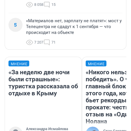
8 058
15
«Материалов нет, зарплату не платят»: мост у
5
Телецентра не сдадут к 1 сентября — что
происходит на объекте
7 207
71
МНЕНИЕ
МНЕНИЕ
«За неделю две ночи
«Никого нельз
были страшные»:
победить». О ч
туристка рассказала об
главный блокб
отдыхе в Крыму
этого года, ко
бьет рекорды 
прокате: честн
отзыв на «Оди
Нолана
Александра Исмайлова
Стас Соколов