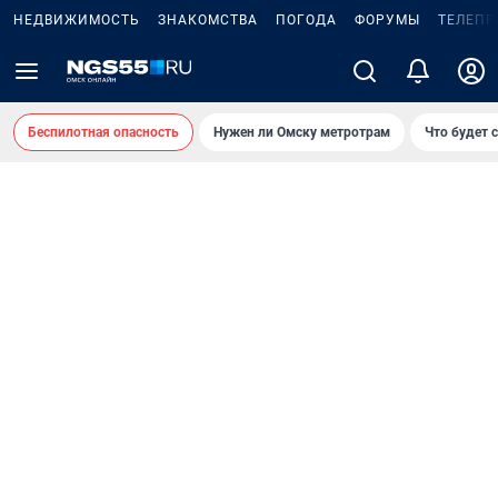
НЕДВИЖИМОСТЬ
ЗНАКОМСТВА
ПОГОДА
ФОРУМЫ
ТЕЛЕПР
Беспилотная опасность
Нужен ли Омску метротрам
Что будет 