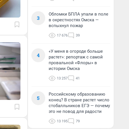
Обломки БПЛА упали в поле
3
в окрестностях Омска —
вспыхнул пожар
17 676
39
«У меня в огороде больше
4
растет»: репортаж с самой
провальной «Флоры» в
истории Омска
13 257
41
Российскому образованию
5
конец? В стране растет число
стобалльников ЕГЭ — почему
это не повод для радости
13 195
79