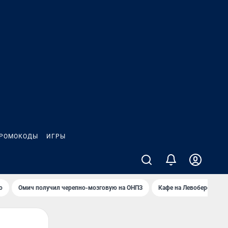
РОМОКОДЫ
ИГРЫ
о
Омич получил черепно-мозговую на ОНПЗ
Кафе на Левобережье в