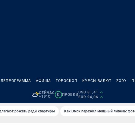
ЕЛЕПРОГРАММА
АФИША
ГОРОСКОП
КУРСЫ ВАЛЮТ
ZODY
П
USD 81,41
СЕЙЧАС
0
ПРОБКИ
+19°C
EUR 94,06
длагают рожать ради квартиры
Как Омск пережил мощный ливень: фот