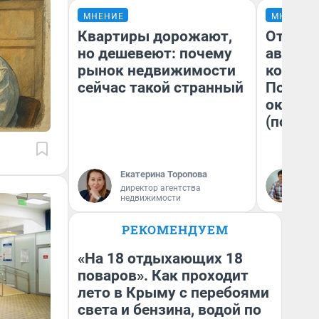
МНЕНИЕ
МНЕНИЕ
Квартиры дорожают,
От сус
но дешевеют: почему
автобу
рынок недвижимости
кондиц
сейчас такой странный
Почему
оказал
(почти 
Екатерина Торопова
Се
директор агентства
недвижимости
РЕКОМЕНДУЕМ
«На 18 отдыхающих 18
поваров». Как проходит
лето в Крыму с перебоями
света и бензина, водой по