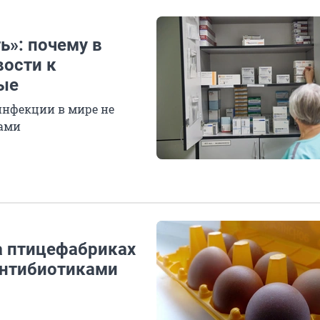
ь»: почему в
вости к
ые
инфекции в мире не
тами
на птицефабриках
антибиотиками