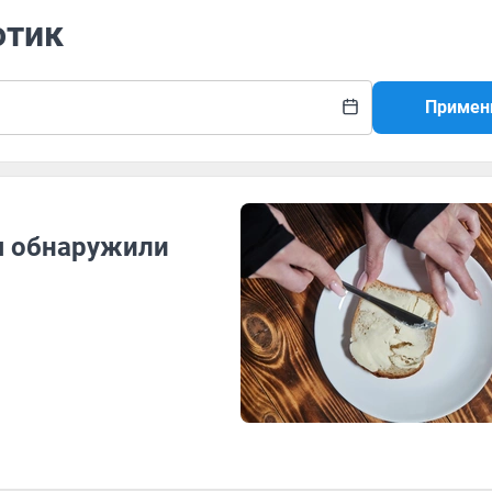
отик
Примен
я обнаружили