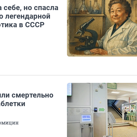
себе, но спасла
о легендарной
отика в СССР
шли смертельно
аблетки
ромицин