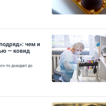
подряд»: чем и
ью — ковид
го-то доходит до