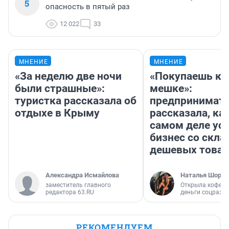
5
опасность в пятый раз
12 022
33
МНЕНИЕ
МНЕНИЕ
«За неделю две ночи
«Покупаешь ко
были страшные»:
мешке»:
туристка рассказала об
предпринимат
отдыхе в Крыму
рассказала, как
самом деле ус
бизнес со скл
дешевых това
Александра Исмайлова
Наталья Шорох
заместитель главного
Открыла кофейн
редактора 63.RU
деньги соцразв
РЕКОМЕНДУЕМ