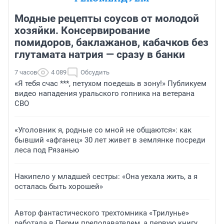
Модные рецепты соусов от молодой
хозяйки. Консервирование
помидоров, баклажанов, кабачков без
глутамата натрия — сразу в банки
7 часов
4 089
Обсудить
«Я тебя счас ***, петухом поедешь в зону!» Публикуем
видео нападения уральского гопника на ветерана
СВО
«Уголовник я, родные со мной не общаются»: как
бывший «афганец» 30 лет живет в землянке посреди
леса под Рязанью
Накипело у младшей сестры: «Она уехала жить, а я
осталась быть хорошей»
Автор фантастического трехтомника «Трилунье»
работала в Перми преподавателем, а первую книгу