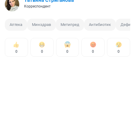
Татьяна Стриганова
Корреспондент
Аптека
Минздрав
Метипред
Антибиотик
Дефици
0
0
0
0
0