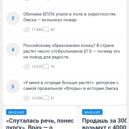
Обломки БПЛА упали в поле в окрестностях
3
Омска — вспыхнул пожар
17 444
39
Российскому образованию конец? В стране
4
растет число стобалльников ЕГЭ — почему это
не повод для радости
13 075
79
«У меня в огороде больше растет»: репортаж с
5
самой провальной «Флоры» в истории Омска
13 030
41
МНЕНИЕ
МНЕНИЕ
«Спуталась речь, понес
Продашь за 3000
пургу». Врач — о
возьмут с 4000.