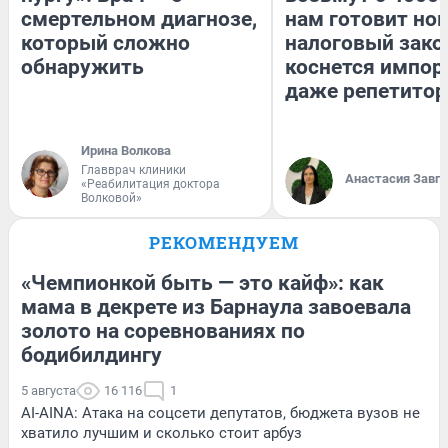
смертельном диагнозе,
нам готовит но
который сложно
налоговый зако
обнаружить
коснется импор
даже репетитор
Ирина Волкова
Главврач клиники
Анастасия Завг
«Реабилитация доктора
Волковой»
РЕКОМЕНДУЕМ
«Чемпионкой быть — это кайф»: как
мама в декрете из Барнаула завоевала
золото на соревнованиях по
бодибилдингу
5 августа
16 116
1
AI-AINA: Атака на соцсети депутатов, бюджета вузов не
хватило лучшим и сколько стоит арбуз