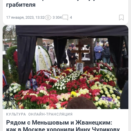
грабителя
17 января, 2023, 13:32
3 304
4
КУЛЬТУРА
ОНЛАЙН-ТРАНСЛЯЦИЯ
Рядом с Меньшовым и Жванецким:
как в Москве хоронили Инну Чурикову