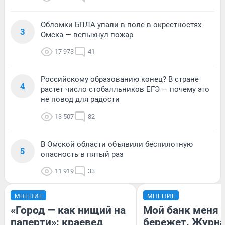
Обломки БПЛА упали в поле в окрестностях
3
Омска — вспыхнул пожар
17 973
41
Российскому образованию конец? В стране
4
растет число стобалльников ЕГЭ — почему это
не повод для радости
13 507
82
В Омской области объявили беспилотную
5
опасность в пятый раз
11 919
33
МНЕНИЕ
МНЕНИЕ
«Город — как нищий на
Мой банк меня
паперти»: краевед
бережет. Журн