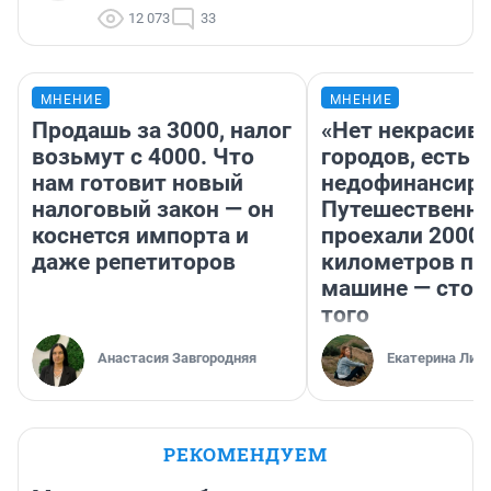
12 073
33
МНЕНИЕ
МНЕНИЕ
Продашь за 3000, налог
«Нет некрасив
возьмут с 4000. Что
городов, есть
нам готовит новый
недофинансиро
налоговый закон — он
Путешественн
коснется импорта и
проехали 2000
даже репетиторов
километров по 
машине — стои
того
Анастасия Завгородняя
Екатерина Лит
РЕКОМЕНДУЕМ