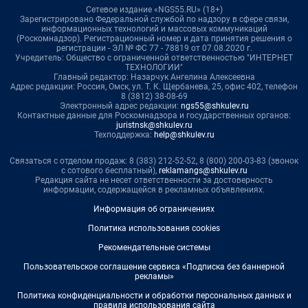
Сетевое издание «NGS55.RU» (18+)
Зарегистрировано Федеральной службой по надзору в сфере связи,
информационных технологий и массовых коммуникаций
(Роскомнадзор). Регистрационный номер и дата принятия решения о
регистрации - ЭЛ № ФС 77 - 78819 от 07.08.2020 г.
Учредитель: Общество с ограниченной ответственностью "ИНТЕРНЕТ
ТЕХНОЛОГИИ"
Главный редактор: Назарчук Ангелина Алексеевна
Адрес редакции: Россия, Омск, ул. Т. К. Щербанева, 25, офис 402, телефон
8 (3812) 38-08-69
Электронный адрес редакции:
ngs55@shkulev.ru
Контактные данные для Роскомнадзора и государственных органов:
juristnsk@shkulev.ru
Техподдержка:
help@shkulev.ru
Связаться с отделом продаж: 8 (383) 212-52-52, 8 (800) 200-03-83 (звонок
с сотового бесплатный),
reklamangs@shkulev.ru
Редакция сайта не несет ответственности за достоверность
информации, содержащейся в рекламных объявлениях.
Информация об ограничениях
Политика использования cookies
Рекомендательные системы
Пользовательское соглашение сервиса «Подписка без баннерной
рекламы»
Политика конфиденциальности и обработки персональных данных и
правила использования сайта