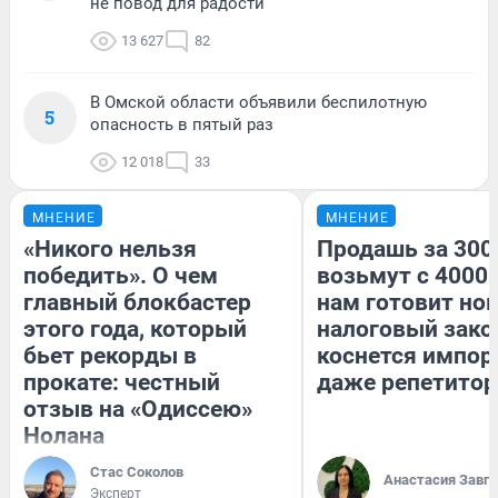
не повод для радости
13 627
82
В Омской области объявили беспилотную
5
опасность в пятый раз
12 018
33
МНЕНИЕ
МНЕНИЕ
«Никого нельзя
Продашь за 3000
победить». О чем
возьмут с 4000.
главный блокбастер
нам готовит но
этого года, который
налоговый зако
бьет рекорды в
коснется импор
прокате: честный
даже репетитор
отзыв на «Одиссею»
Нолана
Стас Соколов
Анастасия Завг
Эксперт