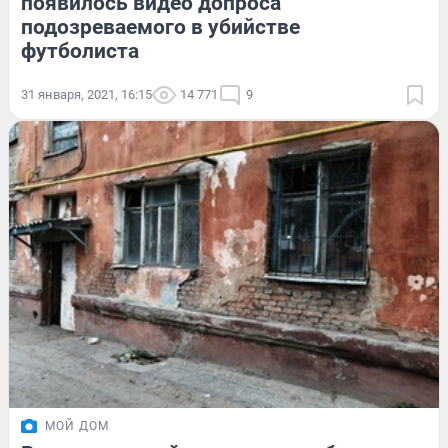
появилось видео допроса
подозреваемого в убийстве
футболиста
31 января, 2021, 16:15
14 771
9
МОЙ ДОМ