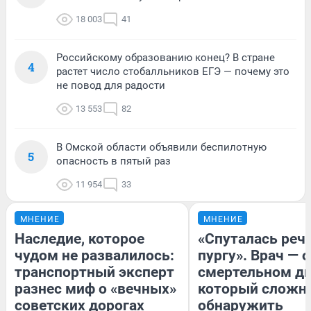
18 003
41
Российскому образованию конец? В стране
4
растет число стобалльников ЕГЭ — почему это
не повод для радости
13 553
82
В Омской области объявили беспилотную
5
опасность в пятый раз
11 954
33
МНЕНИЕ
МНЕНИЕ
Наследие, которое
«Спуталась речь
чудом не развалилось:
пургу». Врач — о
транспортный эксперт
смертельном ди
разнес миф о «вечных»
который сложн
советских дорогах
обнаружить