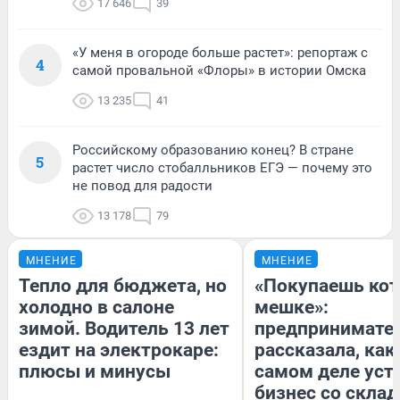
17 646
39
«У меня в огороде больше растет»: репортаж с
4
самой провальной «Флоры» в истории Омска
13 235
41
Российскому образованию конец? В стране
5
растет число стобалльников ЕГЭ — почему это
не повод для радости
13 178
79
МНЕНИЕ
МНЕНИЕ
Тепло для бюджета, но
«Покупаешь кот
холодно в салоне
мешке»:
зимой. Водитель 13 лет
предпринимате
ездит на электрокаре:
рассказала, как
плюсы и минусы
самом деле уст
бизнес со скла