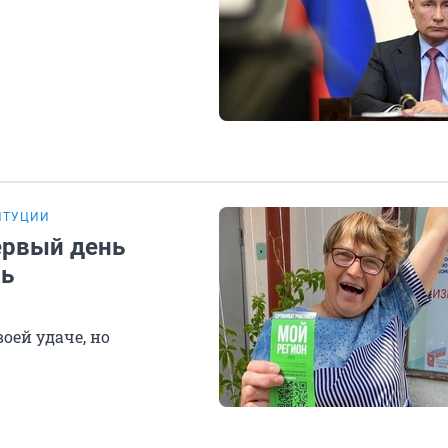
ИТУЦИИ
ервый день
ль
воей удаче, но