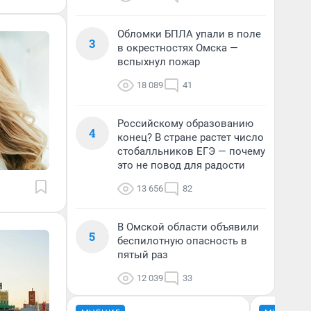
Обломки БПЛА упали в поле
3
в окрестностях Омска —
вспыхнул пожар
18 089
41
Российскому образованию
4
конец? В стране растет число
стобалльников ЕГЭ — почему
это не повод для радости
13 656
82
В Омской области объявили
5
беспилотную опасность в
пятый раз
12 039
33