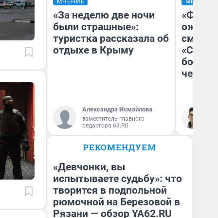
МНЕНИЕ
МНЕНИЕ
«За неделю две ночи
«Финал
были страшные»:
ожидан
туристка рассказала об
смотре
отдыхе в Крыму
«Стары
большо
честна
Александра Исмайлова
На
заместитель главного
редактора 63.RU
РЕКОМЕНДУЕМ
«Девчонки, вы
испытываете судьбу»: что
творится в подпольной
рюмочной на Березовой в
Рязани — обзор YA62.RU