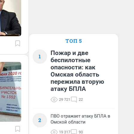
ТОП 5
Пожар и две
1
беспилотные
опасности: как
Омская область
пережила вторую
атаку БПЛА
29 721
22
ПВО отражает атаку БПЛА в
2
Омской области
19 317
90