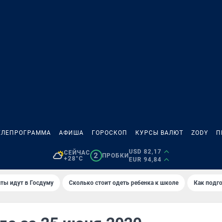
ЕЛЕПРОГРАММА
АФИША
ГОРОСКОП
КУРСЫ ВАЛЮТ
ZODY
П
USD 82,17
СЕЙЧАС
2
ПРОБКИ
+28°C
EUR 94,84
ты идут в Госдуму
Сколько стоит одеть ребенка к школе
Как подго