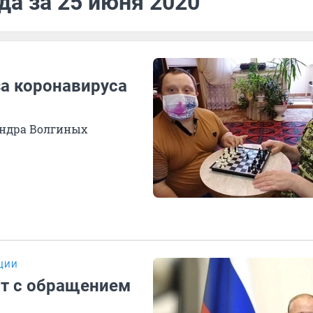
да за 25 июня 2020
за коронавируса
андра Волгиных
УЦИИ
ит с обращением