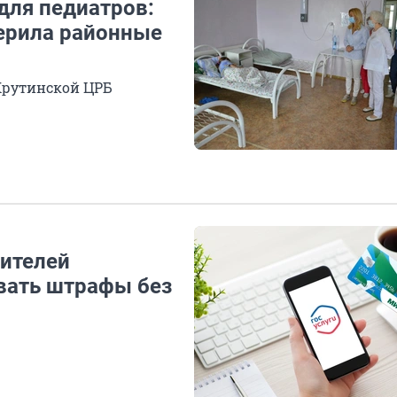
для педиатров:
ерила районные
Крутинской ЦРБ
дителей
вать штрафы без