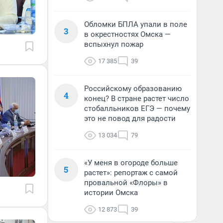
Обломки БПЛА упали в поле
3
в окрестностях Омска —
вспыхнул пожар
17 385
39
Российскому образованию
4
конец? В стране растет число
стобалльников ЕГЭ — почему
это не повод для радости
13 034
79
«У меня в огороде больше
5
растет»: репортаж с самой
провальной «Флоры» в
истории Омска
12 873
39