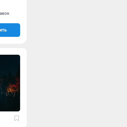
равок
ить