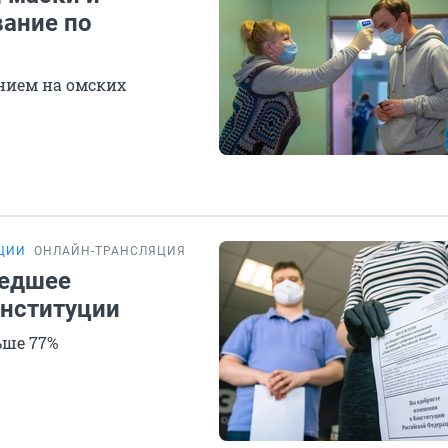
вание по
нием на омских
УЦИИ
ОНЛАЙН-ТРАНСЛЯЦИЯ
шедшее
онституции
ьше 77%