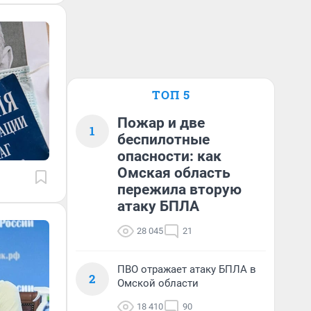
ТОП 5
Пожар и две
1
беспилотные
опасности: как
Омская область
пережила вторую
атаку БПЛА
28 045
21
ПВО отражает атаку БПЛА в
2
Омской области
18 410
90