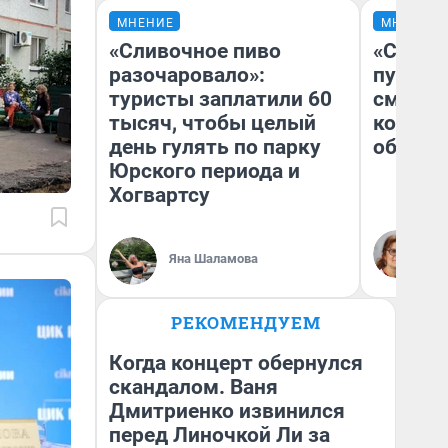
МНЕНИЕ
МНЕНИЕ
«Сливочное пиво
«Спутал
разочаровало»:
пургу».
туристы заплатили 60
смерте
тысяч, чтобы целый
которы
день гулять по парку
обнару
Юрского периода и
Хогвартсу
Ир
Гл
Яна Шаламова
«Р
Во
РЕКОМЕНДУЕМ
Когда концерт обернулся
скандалом. Ваня
Дмитриенко извинился
перед Линочкой Ли за