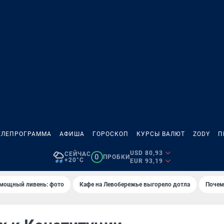
ЕЛЕПРОГРАММА
АФИША
ГОРОСКОП
КУРСЫ ВАЛЮТ
ZODY
П
USD 80,93
СЕЙЧАС
0
ПРОБКИ
+20°C
EUR 93,19
 мощный ливень: фото
Кафе на Левобережье выгорело дотла
Почем