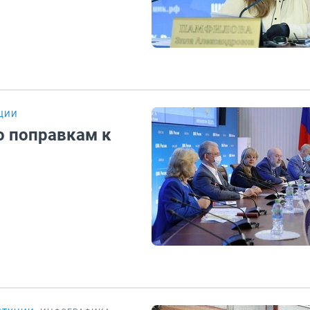
УЦИИ
о поправкам к