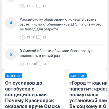
17 961
41
Российскому образованию конец? В стране
4
растет число стобалльников ЕГЭ — почему это
не повод для радости
13 491
82
В Омской области объявили беспилотную
5
опасность в пятый раз
11 908
33
МНЕНИЕ
МНЕНИЕ
От сусликов до
«Город — как н
автобусов с
паперти»: краев
кондиционерами.
возмутился
Почему Красноярск
установкой пам
оказался круче Омска
Высоцкому в О