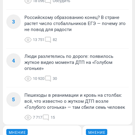
18 096
Обсудить
Российскому образованию конец? В стране
3
растет число стобалльников ЕГЭ — почему это
не повод для радости
13 751
82
Люди разлетелись по дороге: появилось
4
жуткое видео момента ДТП на «Голубом
огоньке»
10 920
30
Пешеходы в реанимации и кровь на столбах:
5
всё, что известно о жутком ДТП возле
«Голубого огонька» — там сбили семь человек
7 717
15
МНЕНИЕ
МНЕНИЕ