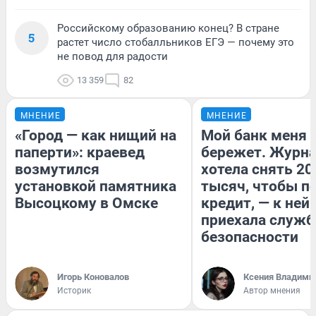
Российскому образованию конец? В стране
5
растет число стобалльников ЕГЭ — почему это
не повод для радости
13 359
82
МНЕНИЕ
МНЕНИЕ
«Город — как нищий на
Мой банк меня
паперти»: краевед
бережет. Журн
возмутился
хотела снять 20
установкой памятника
тысяч, чтобы п
Высоцкому в Омске
кредит, — к ней
приехала служб
безопасности
Игорь Коновалов
Ксения Владими
Историк
Автор мнения