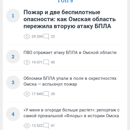
ТОП 5
Пожар и две беспилотные
1
опасности: как Омская область
пережила вторую атаку БПЛА
29 204
22
ПВО отражает атаку БПЛА в Омской области
2
19 071
90
Обломки БПЛА упали в поле в окрестностях
3
Омска — вспыхнул пожар
17 849
39
«У меня в огороде больше растет»: репортаж с
4
самой провальной «Флоры» в истории Омска
13 522
41