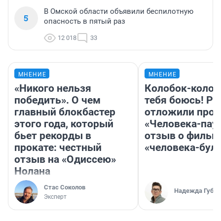
В Омской области объявили беспилотную
5
опасность в пятый раз
12 018
33
МНЕНИЕ
МНЕНИЕ
«Никого нельзя
Колобок-колобо
победить». О чем
тебя боюсь! Ра
главный блокбастер
отложили прок
этого года, который
«Человека-пау
бьет рекорды в
отзыв о фильм
прокате: честный
«человека-бул
отзыв на «Одиссею»
Нолана
Стас Соколов
Надежда Губар
Эксперт