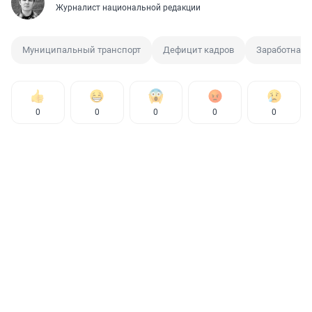
Журналист национальной редакции
Муниципальный транспорт
Дефицит кадров
Заработная 
0
0
0
0
0