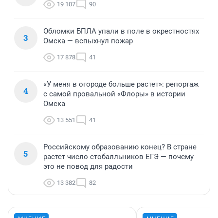
19 107
90
Обломки БПЛА упали в поле в окрестностях
3
Омска — вспыхнул пожар
17 878
41
«У меня в огороде больше растет»: репортаж
4
с самой провальной «Флоры» в истории
Омска
13 551
41
Российскому образованию конец? В стране
5
растет число стобалльников ЕГЭ — почему
это не повод для радости
13 382
82