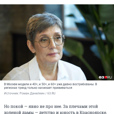
В Москве модели и 40+, и 50+, и 60+ уже давно востребованы. В
регионах тренд только начинает приживаться
Источник: 
Роман Данилкин / 63.RU
Но покой — явно не про нее. За плечами этой
холеной дамы — детство и юность в Красноярске,