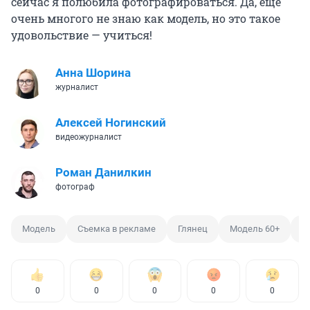
сейчас я полюбила фотографироваться. Да, еще
очень многого не знаю как модель, но это такое
удовольствие — учиться!
Анна Шорина
журналист
Алексей Ногинский
видеожурналист
Роман Данилкин
фотограф
Модель
Съемка в рекламе
Глянец
Модель 60+
С
0
0
0
0
0