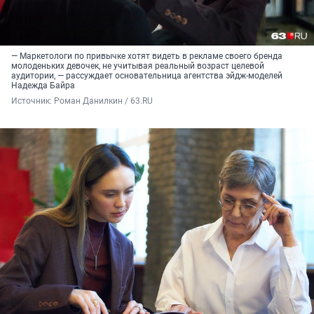
— Маркетологи по привычке хотят видеть в рекламе своего бренда
молоденьких девочек, не учитывая реальный возраст целевой
аудитории, — рассуждает основательница агентства эйдж-моделей
Надежда Байра
Источник: 
Роман Данилкин / 63.RU