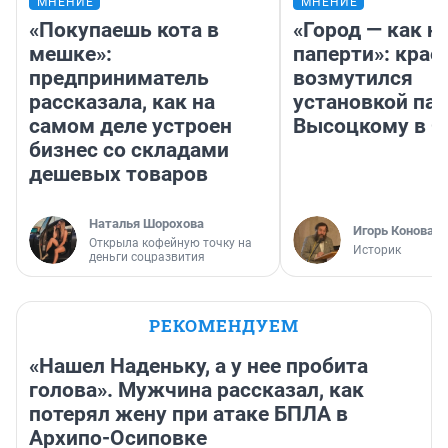
МНЕНИЕ
МНЕНИЕ
«Покупаешь кота в
«Город — как н
мешке»:
паперти»: крае
предприниматель
возмутился
рассказала, как на
установкой па
самом деле устроен
Высоцкому в 
бизнес со складами
дешевых товаров
Наталья Шорохова
Игорь Коновал
Открыла кофейную точку на
Историк
деньги соцразвития
РЕКОМЕНДУЕМ
«Нашел Наденьку, а у нее пробита
голова». Мужчина рассказал, как
потерял жену при атаке БПЛА в
Архипо-Осиповке