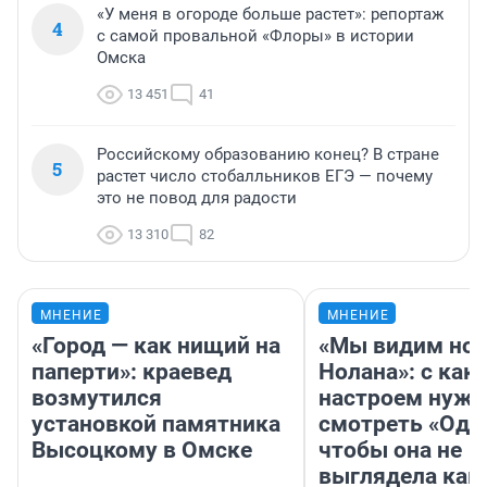
«У меня в огороде больше растет»: репортаж
4
с самой провальной «Флоры» в истории
Омска
13 451
41
Российскому образованию конец? В стране
5
растет число стобалльников ЕГЭ — почему
это не повод для радости
13 310
82
МНЕНИЕ
МНЕНИЕ
«Город — как нищий на
«Мы видим нов
паперти»: краевед
Нолана»: с как
возмутился
настроем нужн
установкой памятника
смотреть «Оди
Высоцкому в Омске
чтобы она не
выглядела как