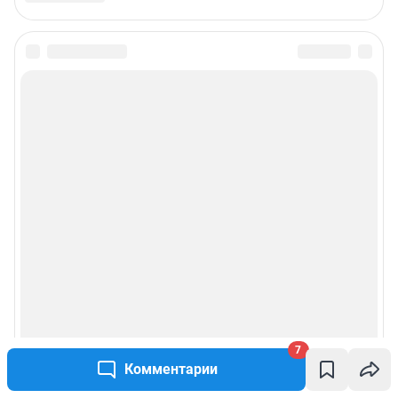
Связаться с отделом продаж: 8 (383) 212-52-52, 8 (800) 200-03-83 (звонок
с сотового бесплатный),
reklamangs@shkulev.ru
Редакция сайта не несет ответственности за достоверность
информации, содержащейся в рекламных объявлениях.
Информация об ограничениях
Политика использования cookies
Рекомендательные системы
Пользовательское соглашение сервиса «Подписка без баннерной
рекламы»
Политика конфиденциальности и обработки персональных данных и
правила использования сайта
© ООО «Сеть городских порталов»
© ООО «Интернет Технологии»
7
Комментарии