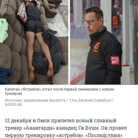
Капитан «Ястребов» устал после первой тренировки с новым
тренером
Источник: 
Шарипзянова Виолетта / T.me, Евгений Софийчук / 
NGS55.RU 
12 декабря в Омск прилетел новый главный
тренер «Авангарда» канадец Ги Буше. Он провел
первую тренировку «ястребов». «Последствия»