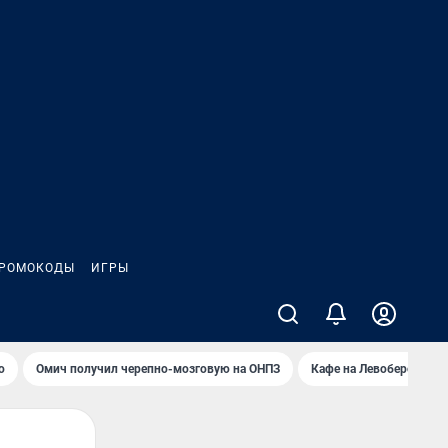
РОМОКОДЫ
ИГРЫ
о
Омич получил черепно-мозговую на ОНПЗ
Кафе на Левобережье в