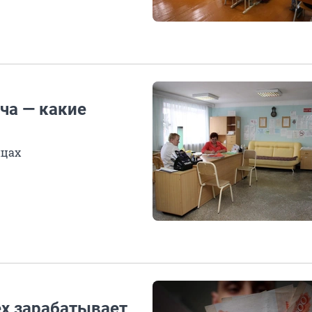
ча — какие
ицах
ех зарабатывает