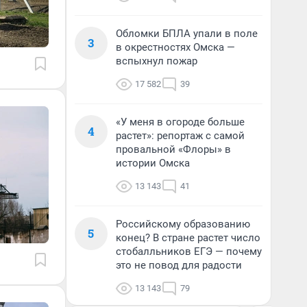
Обломки БПЛА упали в поле
3
в окрестностях Омска —
вспыхнул пожар
17 582
39
«У меня в огороде больше
4
растет»: репортаж с самой
провальной «Флоры» в
истории Омска
13 143
41
Российскому образованию
5
конец? В стране растет число
стобалльников ЕГЭ — почему
это не повод для радости
13 143
79