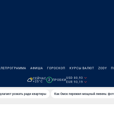
ЕЛЕПРОГРАММА
АФИША
ГОРОСКОП
КУРСЫ ВАЛЮТ
ZODY
П
USD 80,93
СЕЙЧАС
2
ПРОБКИ
+25°C
EUR 93,19
длагают рожать ради квартиры
Как Омск пережил мощный ливень: фот