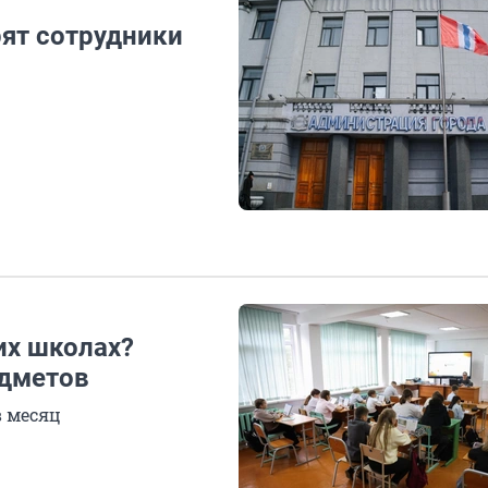
рят сотрудники
их школах?
дметов
в месяц