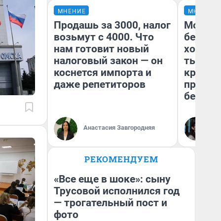
МНЕНИЕ
МНЕНИЕ
Продашь за 3000, налог
Мой ба
возьмут с 4000. Что
береже
нам готовит новый
хотела 
налоговый закон — он
тысяч,
коснется импорта и
кредит,
даже репетиторов
приеха
безопа
Кс
Анастасия Завгородняя
Ав
РЕКОМЕНДУЕМ
«Все еще в шоке»: сыну
Трусовой исполнился год
— трогательный пост и
фото