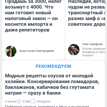
Продашь за 3000, налог
Наследие, кото
возьмут с 4000. Что
чудом не разва
нам готовит новый
транспортный э
налоговый закон — он
разнес миф о «
коснется импорта и
советских доро
даже репетиторов
Олег Арефьев
Блогер, предприн
Анастасия Завгородняя
владелец в тран
бизнесе
РЕКОМЕНДУЕМ
Модные рецепты соусов от молодой
хозяйки. Консервирование помидоров,
баклажанов, кабачков без глутамата
натрия — сразу в банки
9 часов
5 246
Обсудить
Победили опухоль размером с яйцо и вытащили