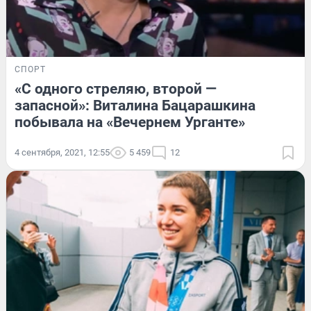
СПОРТ
«С одного стреляю, второй —
запасной»: Виталина Бацарашкина
побывала на «Вечернем Урганте»
4 сентября, 2021, 12:55
5 459
12