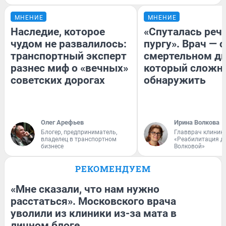
МНЕНИЕ
МНЕНИЕ
Наследие, которое
«Спуталась речь
чудом не развалилось:
пургу». Врач — о
транспортный эксперт
смертельном ди
разнес миф о «вечных»
который сложн
советских дорогах
обнаружить
Олег Арефьев
Ирина Волкова
Блогер, предприниматель,
Главврач клиник
владелец в транспортном
«Реабилитация д
бизнесе
Волковой»
РЕКОМЕНДУЕМ
«Мне сказали, что нам нужно
расстаться». Московского врача
уволили из клиники из-за мата в
личном блоге