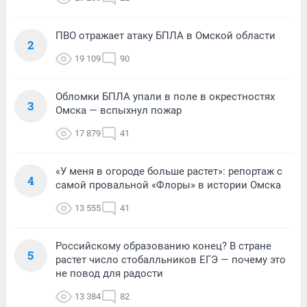
ПВО отражает атаку БПЛА в Омской области
2
19 109
90
Обломки БПЛА упали в поле в окрестностях
3
Омска — вспыхнул пожар
17 879
41
«У меня в огороде больше растет»: репортаж с
4
самой провальной «Флоры» в истории Омска
13 555
41
Российскому образованию конец? В стране
5
растет число стобалльников ЕГЭ — почему это
не повод для радости
13 384
82