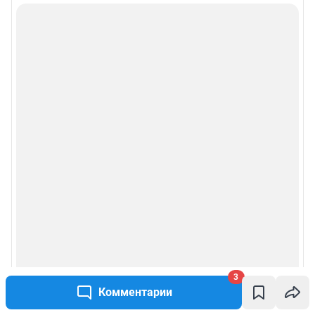
Информация об ограничениях
Политика использования cookies
Рекомендательные системы
Пользовательское соглашение сервиса «Подписка без баннерной
рекламы»
Политика конфиденциальности и обработки персональных данных и
правила использования сайта
© ООО «Сеть городских порталов»
© ООО «Интернет Технологии»
3
Комментарии