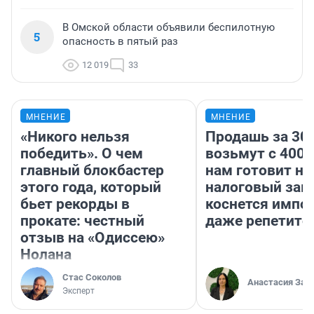
В Омской области объявили беспилотную
5
опасность в пятый раз
12 019
33
МНЕНИЕ
МНЕНИЕ
«Никого нельзя
Продашь за 300
победить». О чем
возьмут с 4000
главный блокбастер
нам готовит н
этого года, который
налоговый зако
бьет рекорды в
коснется импор
прокате: честный
даже репетито
отзыв на «Одиссею»
Нолана
Стас Соколов
Анастасия Зав
Эксперт