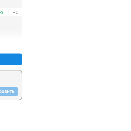
+3
–2
+1
–0
равить