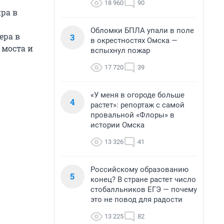
18 960
90
ра в
Обломки БПЛА упали в поле
ера в
3
в окрестностях Омска —
 моста и
вспыхнул пожар
17 720
39
«У меня в огороде больше
4
растет»: репортаж с самой
провальной «Флоры» в
истории Омска
13 326
41
Российскому образованию
5
конец? В стране растет число
стобалльников ЕГЭ — почему
это не повод для радости
13 225
82