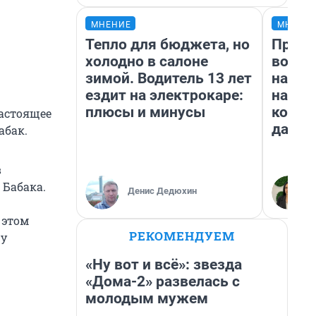
МНЕНИЕ
МНЕНИ
Тепло для бюджета, но
Прода
холодно в салоне
возьм
зимой. Водитель 13 лет
нам г
ездит на электрокаре:
налог
плюсы и минусы
косне
настоящее
даже 
абак.
в
Бабака.
Денис Дедюхин
 этом
РЕКОМЕНДУЕМ
ру
«Ну вот и всё»: звезда
«Дома-2» развелась с
молодым мужем