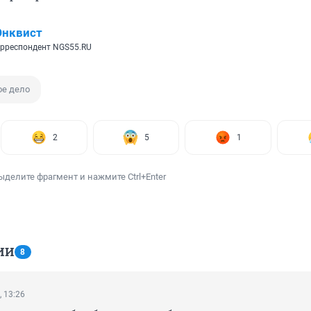
Энквист
рреспондент NGS55.RU
ое дело
2
5
1
ыделите фрагмент и нажмите Ctrl+Enter
ИИ
8
, 13:26