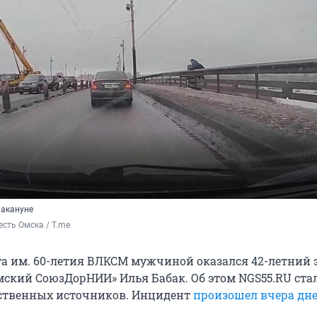
накануне
есть Омска / T.me 
а им. 60-летия ВЛКСМ мужчиной оказался 42-летний 
мский СоюзДорНИИ» Илья Бабак. Об этом NGS55.RU ста
бственных источников. Инцидент
произошел вчера дн