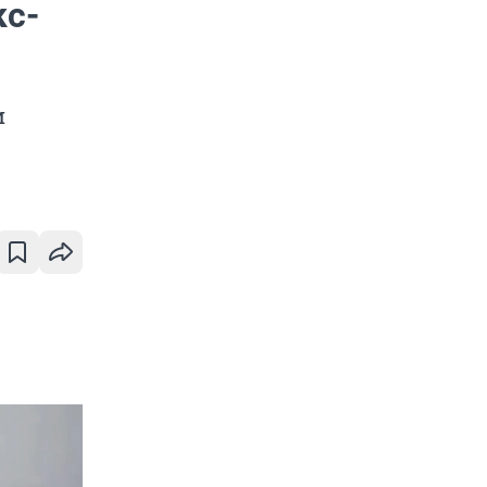
кс-
и