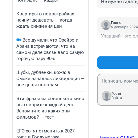
погибшие — кадры
Не нужно гадать
Квартиры в новостройках
начнут дешеветь — когда
Гость
ждать снижения цен
6 декабря 2024
Упавший - это с
Все думали, что Орейро и
Арана встречаются: что на
самом деле связывало самую
горячую пару 90-х
Шубы, дубленки, кожа: в
Омске началась ликвидация —
все цены пополам
Гость
Эти фразы из советского кино
Войти
вы говорите каждый день.
Вспомните из каких они
фильмов? — тест
ЕГЭ хотят отменить к 2027
году: в Госдуме уже