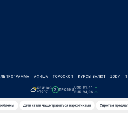
ЕЛЕПРОГРАММА
АФИША
ГОРОСКОП
КУРСЫ ВАЛЮТ
ZODY
П
USD 81,41
СЕЙЧАС
2
ПРОБКИ
+16°C
EUR 94,06
проблемы
Дети стали чаще травиться наркотиками
Сиротам предла