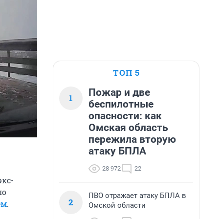
ТОП 5
Пожар и две
1
беспилотные
опасности: как
Омская область
пережила вторую
атаку БПЛА
28 972
22
экс-
ло
ПВО отражает атаку БПЛА в
2
ем
.
Омской области