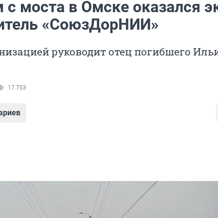
 с моста в Омске оказался э
итель «СоюзДорНИИ»
низацией руководит отец погибшего Иль
17 753
ариев