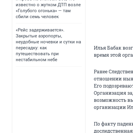
известно о жутком ДТП возле
«Голубого огонька» — там
сбили семь человек
«Рейс задерживается».
Закрытые аэропорты,
неудобные ночевки и сутки на
Илья Бабак воз
пересадку: как
путешествовать при
время этой орг
нестабильном небе
Ранее Следстве
отношении ныне
Его подозреваю
Организация за
возможность вы
организации Иль
По факту паден
доследственная