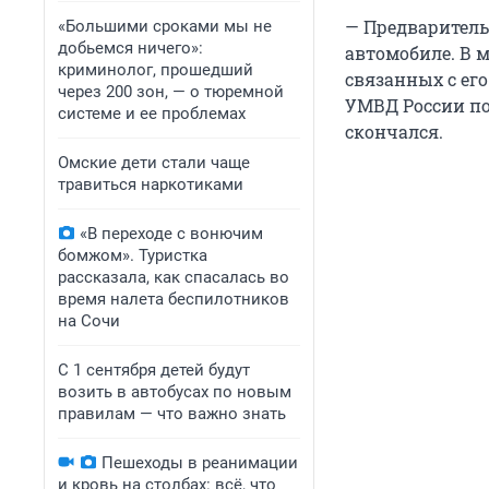
— Предваритель
«Большими сроками мы не
добьемся ничего»:
автомобиле. В 
криминолог, прошедший
связанных с его
через 200 зон, — о тюремной
УМВД России по 
системе и ее проблемах
скончался.
Омские дети стали чаще
травиться наркотиками
«В переходе с вонючим
бомжом». Туристка
рассказала, как спасалась во
время налета беспилотников
на Сочи
С 1 сентября детей будут
возить в автобусах по новым
правилам — что важно знать
Пешеходы в реанимации
и кровь на столбах: всё, что