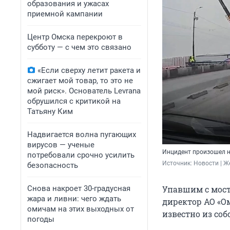
образования и ужасах
приемной кампании
Центр Омска перекроют в
субботу — с чем это связано
«Если сверху летит ракета и
сжигает мой товар, то это не
мой риск». Основатель Levrana
обрушился с критикой на
Татьяну Ким
Надвигается волна пугающих
вирусов — ученые
Инцидент произошел 
потребовали срочно усилить
Источник: 
Новости | Ж
безопасность
Снова накроет 30-градусная
Упавшим с мост
жара и ливни: чего ждать
директор АО «О
омичам на этих выходных от
известно из со
погоды