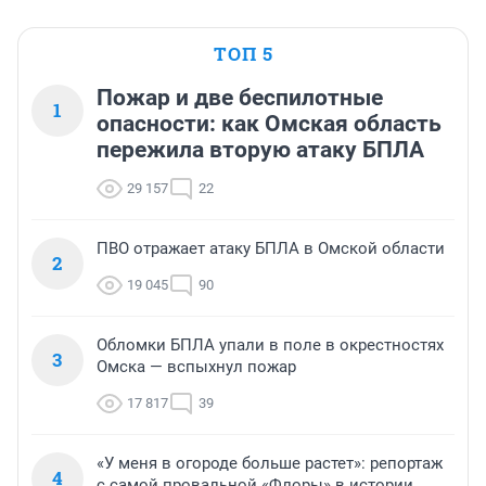
ТОП 5
Пожар и две беспилотные
1
опасности: как Омская область
пережила вторую атаку БПЛА
29 157
22
ПВО отражает атаку БПЛА в Омской области
2
19 045
90
Обломки БПЛА упали в поле в окрестностях
3
Омска — вспыхнул пожар
17 817
39
«У меня в огороде больше растет»: репортаж
4
с самой провальной «Флоры» в истории