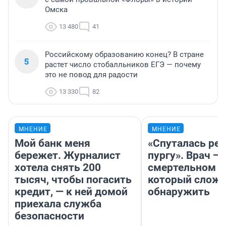
Омска
13 480
41
Российскому образованию конец? В стране
5
растет число стобалльников ЕГЭ — почему
это не повод для радости
13 330
82
МНЕНИЕ
МНЕНИЕ
Мой банк меня
«Спуталась реч
бережет. Журналист
пургу». Врач — 
хотела снять 200
смертельном д
тысяч, чтобы погасить
который слож
кредит, — к ней домой
обнаружить
приехала служба
безопасности