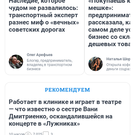
Наследие, которое
«Покупаешь ко
чудом не развалилось:
мешке»:
транспортный эксперт
предпринимат
разнес миф о «вечных»
рассказала, как
советских дорогах
самом деле ус
бизнес со скл
дешевых това
Олег Арефьев
Наталья Шорох
Блогер, предприниматель,
владелец в транспортном
Открыла кофейн
бизнесе
деньги соцразв
РЕКОМЕНДУЕМ
Работает в клинике и играет в театре
— что известно о сестре Вани
Дмитриенко, оскандалившейся на
концерте в «Лужниках»
10 часов
7 025
3