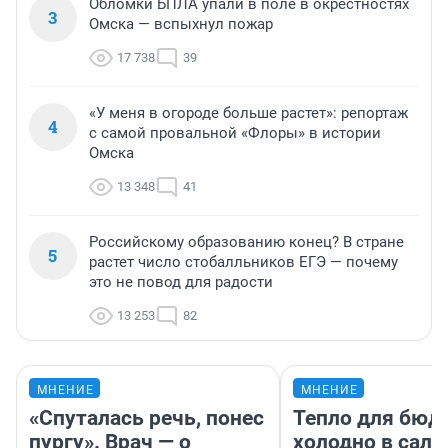
Обломки БПЛА упали в поле в окрестностях
3
Омска — вспыхнул пожар
17 738
39
«У меня в огороде больше растет»: репортаж
4
с самой провальной «Флоры» в истории
Омска
13 348
41
Российскому образованию конец? В стране
5
растет число стобалльников ЕГЭ — почему
это не повод для радости
13 253
82
МНЕНИЕ
МНЕНИЕ
«Спуталась речь, понес
Тепло для бюд
пургу». Врач — о
холодно в сало