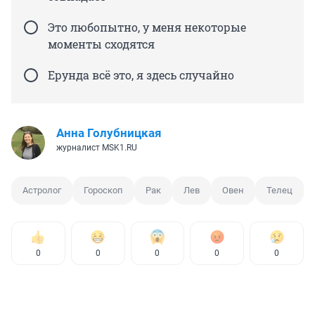
Это любопытно, у меня некоторые
моменты сходятся
Ерунда всё это, я здесь случайно
Анна Голубницкая
журналист MSK1.RU
Астролог
Гороскоп
Рак
Лев
Овен
Телец
0
0
0
0
0