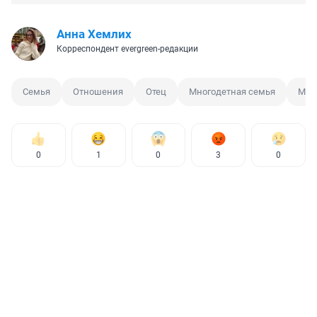
Анна Хемлих
Корреспондент evergreen-редакции
Семья
Отношения
Отец
Многодетная семья
Мно
0
1
0
3
0