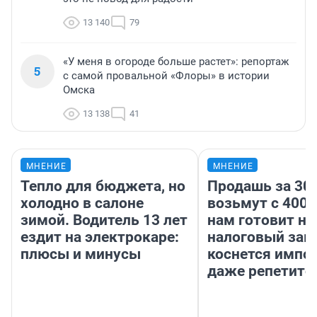
13 140
79
«У меня в огороде больше растет»: репортаж
5
с самой провальной «Флоры» в истории
Омска
13 138
41
МНЕНИЕ
МНЕНИЕ
Тепло для бюджета, но
Продашь за 300
холодно в салоне
возьмут с 4000
зимой. Водитель 13 лет
нам готовит н
ездит на электрокаре:
налоговый зако
плюсы и минусы
коснется импор
даже репетито