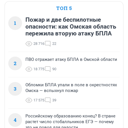
ТОП 5
Пожар и две беспилотные
1
опасности: как Омская область
пережила вторую атаку БПЛА
28 716
22
ПВО отражает атаку БПЛА в Омской области
2
18 775
90
Обломки БПЛА упали в поле в окрестностях
3
Омска — вспыхнул пожар
17 575
39
Российскому образованию конец? В стране
4
растет число стобалльников ЕГЭ — почему
это не повод для радости