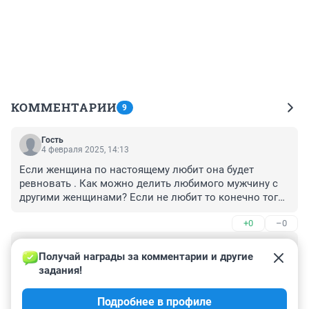
КОММЕНТАРИИ
9
Гость
4 февраля 2025, 14:13
Если женщина по настоящему любит она будет 
ревновать . Как можно делить любимого мужчину с 
другими женщинами? Если не любит то конечно тогда 
и не важно с кем он еще спит…

+0
–0
Но для здоровья это плохо у каждой женщины разная 
флора, у всех женщин будет молочница.
Гость
12 декабря 2024, 18:42
Получай награды за комментарии и другие 
задания!
Этот мужчина сам зарабатывает на семью или живёт 
на детские пособия? У жен права голоса нет от слова 
Подробнее в профиле
совсем! Это же абсурд!