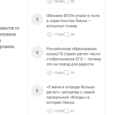
18 440
90
Обломки БПЛА упали в поле
3
в окрестностях Омска —
вспыхнул пожар
имости от
Силуанов
17 424
39
я
 уровень
Российскому образованию
4
конец? В стране растет число
стобалльников ЕГЭ — почему
это не повод для радости
13 064
79
«У меня в огороде больше
5
растет»: репортаж с самой
провальной «Флоры» в
истории Омска
12 978
41