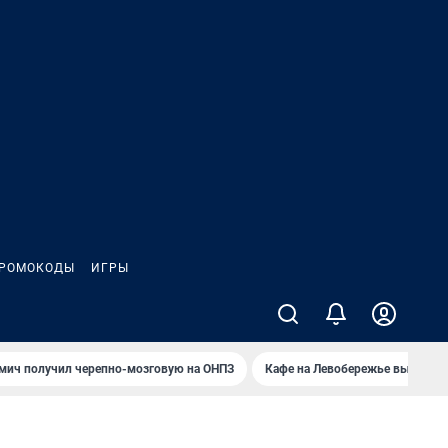
РОМОКОДЫ
ИГРЫ
мич получил черепно-мозговую на ОНПЗ
Кафе на Левобережье выгорело