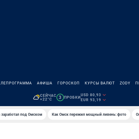
ЕЛЕПРОГРАММА
АФИША
ГОРОСКОП
КУРСЫ ВАЛЮТ
ZODY
П
USD 80,93
СЕЙЧАС
3
ПРОБКИ
+22°C
EUR 93,19
es заработал под Омском
Как Омск пережил мощный ливень: фото
О