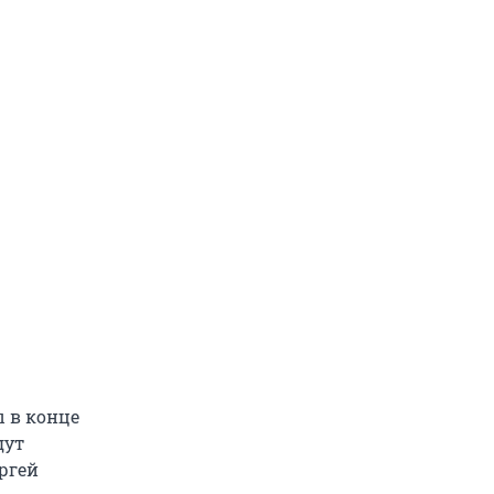
ы в конце
дут
ргей