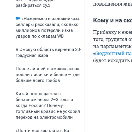
повышения ждат
разбираться суд
«Находимся в заложниках»:
Кому и на ск
селлеры рассказали, сколько
миллионов потеряли из-за
Прибавку к еже
ударов по складам WB
того, трудятся 
на парламентск
В Омскую область вернется 30-
«
бюджетный па
градусная жара
будет исходить 
После ливней в омских лесах
пошли лисички и белые — где
больше всего грибов
Китай попрощается с
бензином через 2–3 года, а
когда Россия? Почему
топливный кризис не ускорил
переход на электромобили
«Почти вся зарплата». Во