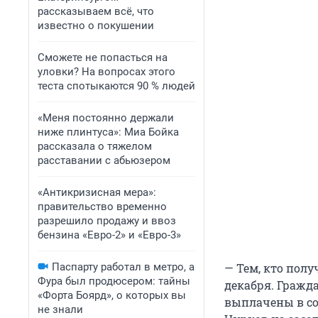
рассказываем всё, что
известно о покушении
Сможете не попасться на
уловки? На вопросах этого
теста спотыкаются 90 % людей
«Меня постоянно держали
ниже плинтуса»: Миа Бойка
рассказала о тяжелом
расставании с абьюзером
«Антикризисная мера»:
правительство временно
разрешило продажу и ввоз
бензина «Евро-2» и «Евро-3»
Паспарту работал в метро, а
— Тем, кто пол
Фура был продюсером: тайны
декабря. Гражд
«Форта Боярд», о которых вы
выплачены в со
не знали