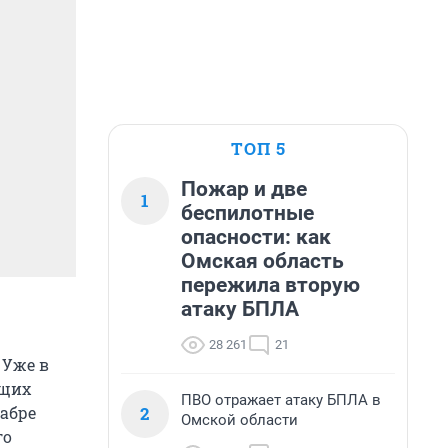
ТОП 5
Пожар и две
1
беспилотные
опасности: как
Омская область
пережила вторую
атаку БПЛА
28 261
21
 Уже в
ущих
ПВО отражает атаку БПЛА в
2
кабре
Омской области
го