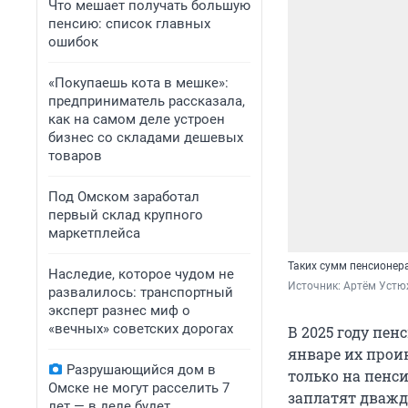
Что мешает получать большую
пенсию: список главных
ошибок
«Покупаешь кота в мешке»:
предприниматель рассказала,
как на самом деле устроен
бизнес со складами дешевых
товаров
Под Омском заработал
первый склад крупного
маркетплейса
Таких сумм пенсионер
Наследие, которое чудом не
Источник: 
Артём Устю
развалилось: транспортный
эксперт разнес миф о
«вечных» советских дорогах
В 2025 году пе
январе их прои
Разрушающийся дом в
только на пенси
Омске не могут расселить 7
заплатят дважд
лет — в деле будет