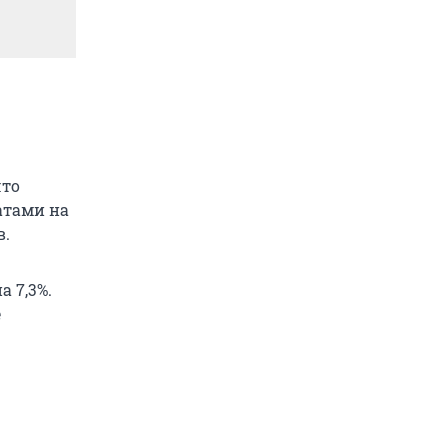
что
атами на
в.
 7,3%.
е