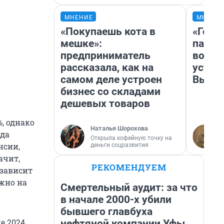
МНЕНИЕ
МНЕНИ
«Покупаешь кота в
«Горо
мешке»:
папер
предприниматель
возму
рассказала, как на
устан
самом деле устроен
Высоц
бизнес со складами
дешевых товаров
, однако
Наталья Шорохова
ода
Открыла кофейную точку на
нсии,
деньги соцразвития
ачит,
РЕКОМЕНДУЕМ
 зависит
жно на
Смертельный аудит: за что
в начале 2000-х убили
бывшего главбуха
е 2024
нефтяной компании Уфы