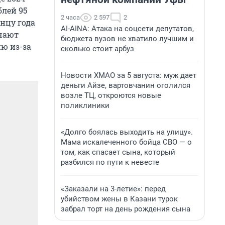
блей 95
2 часа
2 597
2
онцу года
AI-AINA: Атака на соцсети депутатов,
учают
бюджета вузов не хватило лучшим и
ию из-за
сколько стоит арбуз
Новости ХМАО за 5 августа: муж дает
деньги Айзе, вартовчанин оголился
возле ТЦ, откроются новые
поликлиники
«Долго боялась выходить на улицу».
Мама искалеченного бойца СВО — о
том, как спасает сына, который
разбился по пути к невесте
«Заказали на 3-летие»: перед
убийством жены в Казани турок
забрал торт на день рождения сына