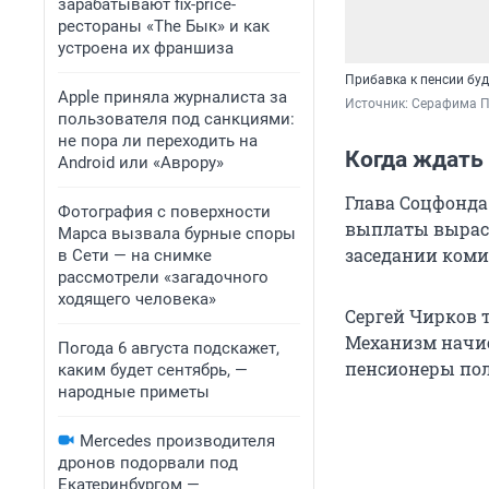
зарабатывают fix-price-
рестораны «The Бык» и как
устроена их франшиза
Прибавка к пенсии бу
Apple приняла журналиста за
Источник: 
Серафима П
пользователя под санкциями:
не пора ли переходить на
Когда ждать
Android или «Аврору»
Глава Соцфонда
Фотография с поверхности
выплаты выраст
Марса вызвала бурные споры
заседании коми
в Сети — на снимке
рассмотрели «загадочного
ходящего человека»
Сергей Чирков т
Механизм начис
Погода 6 августа подскажет,
пенсионеры пол
каким будет сентябрь, —
народные приметы
Mercedes производителя
дронов подорвали под
Екатеринбургом —