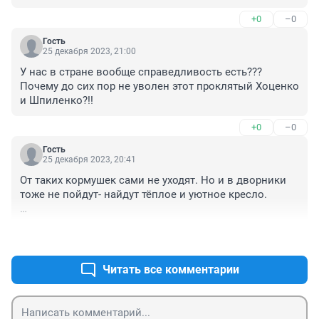
сделать, очень не авторитетная дамочка. Сплетница..
+0
–0
Гость
25 декабря 2023, 21:00
У нас в стране вообще справедливость есть??? 
Почему до сих пор не уволен этот проклятый Хоценко 
и Шпиленко?!!
+0
–0
Гость
25 декабря 2023, 20:41
От таких кормушек сами не уходят. Но и в дворники 
тоже не пойдут- найдут тёплое и уютное кресло. 

В подвале ждут: рассвет вот-вот забрезжит.

+0
–0
И запах плесени уже привычно стоек.

Но, вместо света, наверху какой-то скрежет –

В борделе вновь перестановка коек…
Читать все комментарии