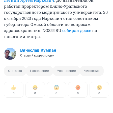
летний Артем Наркевич
. До назначения он
работал проректором Южно-Уральского
государственного медицинского университета. 30
октября 2023 года Наркевич стал советником
губернатора Омской области по вопросам
здравоохранения. NGS55.RU
собирал досье
на
нового министра.
Вячеслав Кумпан
Старший корреспондент
Отставка
Назначение
Увольнение
Чиновник
0
0
0
0
0