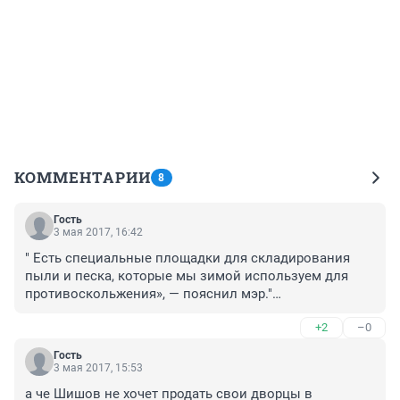
КОММЕНТАРИИ
8
Гость
3 мая 2017, 16:42
" Есть специальные площадки для складирования 
пыли и песка, которые мы зимой используем для 
противоскольжения», — пояснил мэр."

 Пыль они что ли на зиму запасают? 

+2
–0
Или есть площадки на которых зимой 
противоскольжение происходит?

Гость
Пояснил называется , в стиле Черномырдина....
3 мая 2017, 15:53
а че Шишов не хочет продать свои дворцы в 