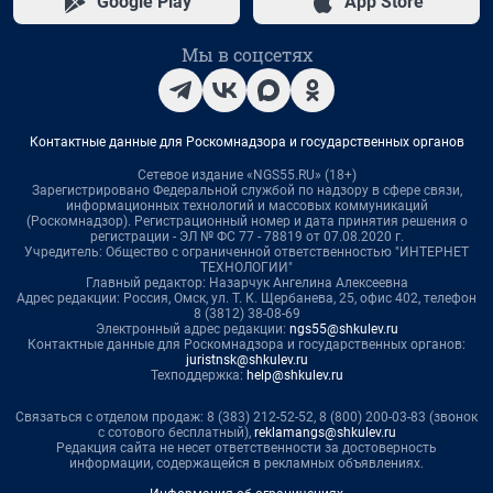
Google Play
App Store
Мы в соцсетях
Контактные данные для Роскомнадзора и государственных органов
Сетевое издание «NGS55.RU» (18+)
Зарегистрировано Федеральной службой по надзору в сфере связи,
информационных технологий и массовых коммуникаций
(Роскомнадзор). Регистрационный номер и дата принятия решения о
регистрации - ЭЛ № ФС 77 - 78819 от 07.08.2020 г.
Учредитель: Общество с ограниченной ответственностью "ИНТЕРНЕТ
ТЕХНОЛОГИИ"
Главный редактор: Назарчук Ангелина Алексеевна
Адрес редакции: Россия, Омск, ул. Т. К. Щербанева, 25, офис 402, телефон
8 (3812) 38-08-69
Электронный адрес редакции:
ngs55@shkulev.ru
Контактные данные для Роскомнадзора и государственных органов:
juristnsk@shkulev.ru
Техподдержка:
help@shkulev.ru
Связаться с отделом продаж: 8 (383) 212-52-52, 8 (800) 200-03-83 (звонок
с сотового бесплатный),
reklamangs@shkulev.ru
Редакция сайта не несет ответственности за достоверность
информации, содержащейся в рекламных объявлениях.