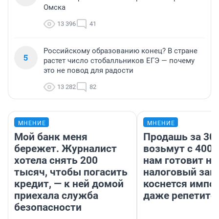
Омска
13 396
41
Российскому образованию конец? В стране
5
растет число стобалльников ЕГЭ — почему
это не повод для радости
13 282
82
МНЕНИЕ
МНЕНИЕ
Мой банк меня
Продашь за 300
бережет. Журналист
возьмут с 4000
хотела снять 200
нам готовит н
тысяч, чтобы погасить
налоговый зако
кредит, — к ней домой
коснется импор
приехала служба
даже репетито
безопасности