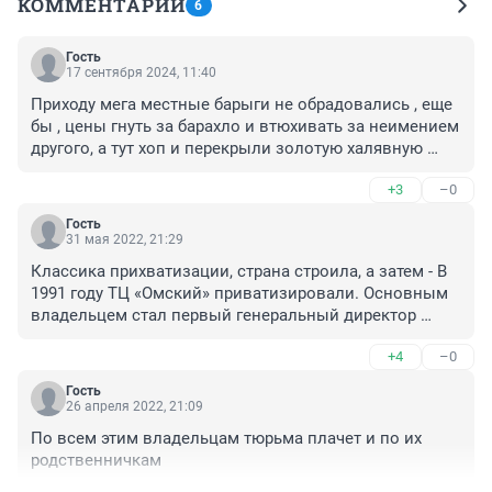
КОММЕНТАРИИ
6
Гость
17 сентября 2024, 11:40
Приходу мега местные барыги не обрадовались , еще 
бы , цены гнуть за барахло и втюхивать за неимением 
другого, а тут хоп и перекрыли золотую халявную 
жилу. Только по этому и желею что икеа ушла , с 
+3
–0
приходом почувствовали, другой уровень торговли. А 
не барыжно хапугный
Гость
31 мая 2022, 21:29
Классика прихватизации, страна строила, а затем - В 
1991 году ТЦ «Омский» приватизировали. Основным 
владельцем стал первый генеральный директор 
Евгений Студеникин.- стал владельцем того, во что 
+4
–0
НЕ вложил ни копейки!
Гость
26 апреля 2022, 21:09
По всем этим владельцам тюрьма плачет и по их 
родственничкам