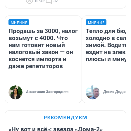
13 285
82
МНЕНИЕ
МНЕНИЕ
Продашь за 3000, налог
Тепло для бюд
возьмут с 4000. Что
холодно в сало
нам готовит новый
зимой. Водител
налоговый закон — он
ездит на элект
коснется импорта и
плюсы и мину
даже репетиторов
Анастасия Завгородняя
Денис Дедюхи
РЕКОМЕНДУЕМ
«Ну вот и всё»: звезда «Дома-2»