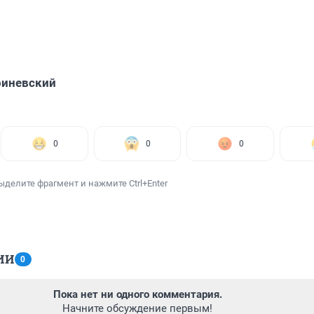
риневский
0
0
0
ыделите фрагмент и нажмите Ctrl+Enter
ИИ
0
Пока нет ни одного комментария.
Начните обсуждение первым!