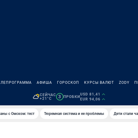
ЕЛЕПРОГРАММА
АФИША
ГОРОСКОП
КУРСЫ ВАЛЮТ
ZODY
П
USD 81,41
СЕЙЧАС
3
ПРОБКИ
+21°C
EUR 94,06
аны с Омском: тест
Тюремная система и ее проблемы
Дети стали ч