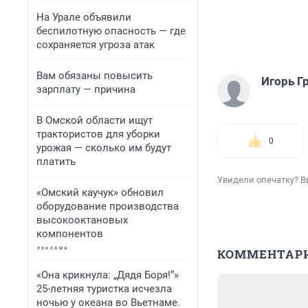
На Урале объявили
беспилотную опасность — где
сохраняется угроза атак
Вам обязаны повысить
Игорь Г
зарплату — причина
В Омской области ищут
трактористов для уборки
0
урожая — сколько им будут
платить
Увидели опечатку? В
«Омский каучук» обновил
оборудование производства
высокооктановых
компонентов
КОММЕНТАР
«Она крикнула: „Дядя Боря!“»
25-летняя туристка исчезла
ночью у океана во Вьетнаме.