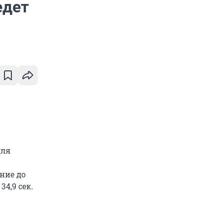
едет
для
ение до
34,9 сек.