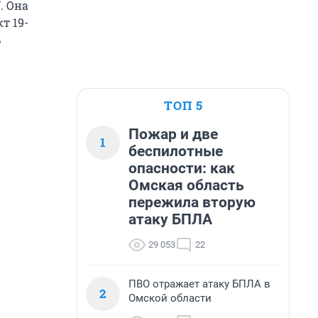
. Она
т 19-
ь
ТОП 5
Пожар и две
1
беспилотные
опасности: как
Омская область
пережила вторую
атаку БПЛА
29 053
22
ПВО отражает атаку БПЛА в
2
Омской области