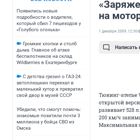
«Заряжен
Появились новые
на мото
подробности о водителе,
который сбил 7 пешеходов у
«Голубого огонька»
1 декабря 2009, 12:30
Громкие хлопки и столб
Написать
дыма. Главное об атаке
беспилотников на склад
Wildberries в Екатеринбурге
С детства грезил о ГАЗ-24:
автоплюшкин переехал в
маленький хутор и превратил
Тюнинг-ателье 
свой двор в музей СССР
открытой версии 
Убедили, что смогут помочь:
развивает 528 л.
знакомые похитили почти 3
200 км/ч занимае
миллиона у бойца СВО из
Максимальная с
Омска