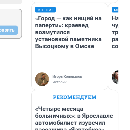
МНЕНИЕ
МНЕНИ
«Город — как нищий на
Насле
паперти»: краевед
чудом
равить
возмутился
транс
установкой памятника
разне
Высоцкому в Омске
совет
Игорь Коновалов
Историк
РЕКОМЕНДУЕМ
«Четыре месяца
больничных»: в Ярославле
автомобилист изувечил
пассажира «Яавтобуса»