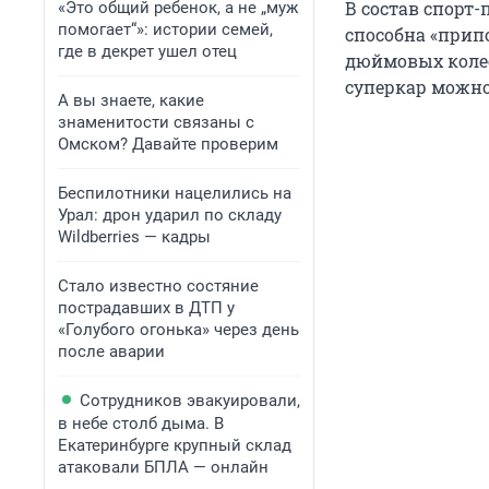
В состав спорт
«Это общий ребенок, а не „муж
помогает“»: истории семей,
способна «прип
где в декрет ушел отец
дюймовых колес
суперкар можно 
А вы знаете, какие
знаменитости связаны с
Омском? Давайте проверим
Беспилотники нацелились на
Урал: дрон ударил по складу
Wildberries — кадры
Стало известно состяние
пострадавших в ДТП у
«Голубого огонька» через день
после аварии
Сотрудников эвакуировали,
в небе столб дыма. В
Екатеринбурге крупный склад
атаковали БПЛА — онлайн