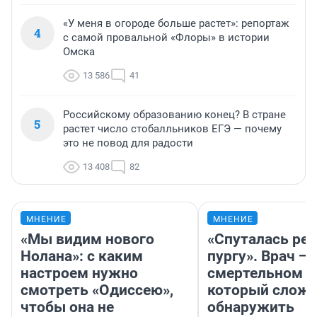
«У меня в огороде больше растет»: репортаж
4
с самой провальной «Флоры» в истории
Омска
13 586
41
Российскому образованию конец? В стране
5
растет число стобалльников ЕГЭ — почему
это не повод для радости
13 408
82
МНЕНИЕ
МНЕНИЕ
«Мы видим нового
«Спуталась реч
Нолана»: с каким
пургу». Врач — 
настроем нужно
смертельном д
смотреть «Одиссею»,
который слож
чтобы она не
обнаружить