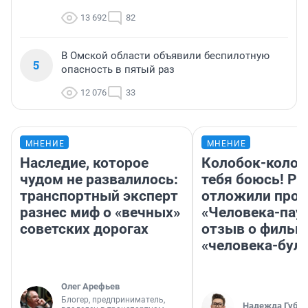
13 692
82
В Омской области объявили беспилотную
5
опасность в пятый раз
12 076
33
МНЕНИЕ
МНЕНИЕ
Наследие, которое
Колобок-колобо
чудом не развалилось:
тебя боюсь! Ра
транспортный эксперт
отложили прок
разнес миф о «вечных»
«Человека-пау
советских дорогах
отзыв о фильм
«человека-бул
Олег Арефьев
Блогер, предприниматель,
Надежда Губар