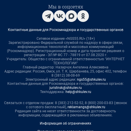
Мы в соцсетях
Контактные данные для Роскомнадзора и государственных органов
Сетевое издание «NGS55.RU» (18+)
Зарегистрировано Федеральной службой по надзору в сфере связи,
информационных технологий и массовых коммуникаций
(Роскомнадзор). Регистрационный номер и дата принятия решения о
регистрации - ЭЛ № ФС 77 - 78819 от 07.08.2020 г.
Учредитель: Общество с ограниченной ответственностью "ИНТЕРНЕТ
ТЕХНОЛОГИИ"
Главный редактор: Назарчук Ангелина Алексеевна
Адрес редакции: Россия, Омск, ул. Т. К. Щербанева, 25, офис 402, телефон
8 (3812) 38-08-69
Электронный адрес редакции:
ngs55@shkulev.ru
Контактные данные для Роскомнадзора и государственных органов:
juristnsk@shkulev.ru
Техподдержка:
help@shkulev.ru
Связаться с отделом продаж: 8 (383) 212-52-52, 8 (800) 200-03-83 (звонок
с сотового бесплатный),
reklamangs@shkulev.ru
Редакция сайта не несет ответственности за достоверность
информации, содержащейся в рекламных объявлениях.
Информация об ограничениях