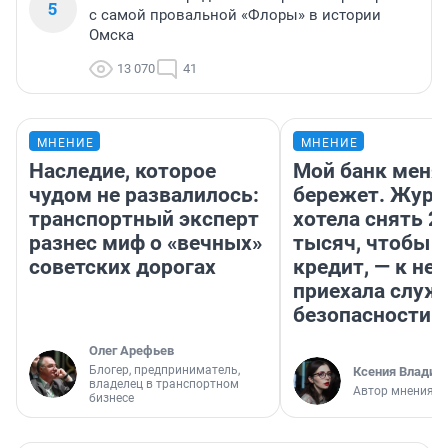
5
с самой провальной «Флоры» в истории
Омска
13 070
41
МНЕНИЕ
МНЕНИЕ
Наследие, которое
Мой банк меня
чудом не развалилось:
бережет. Журн
транспортный эксперт
хотела снять 2
разнес миф о «вечных»
тысяч, чтобы п
советских дорогах
кредит, — к не
приехала служ
безопасности
Олег Арефьев
Блогер, предприниматель,
Ксения Владим
владелец в транспортном
Автор мнения
бизнесе