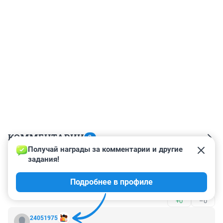
КОММЕНТАРИИ
2
Получай награды за комментарии и другие 
задания!
Гость
11 декабря 2024, 23:58
Подробнее в профиле
а пу проводит совещание, вообще кто то соображает
+0
–0
24051975