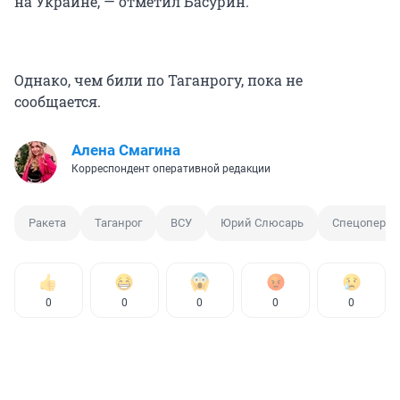
на Украине, — отметил Басурин.
Однако, чем били по Таганрогу, пока не
сообщается.
Алена Смагина
Корреспондент оперативной редакции
Ракета
Таганрог
ВСУ
Юрий Слюсарь
Спецоперац
0
0
0
0
0