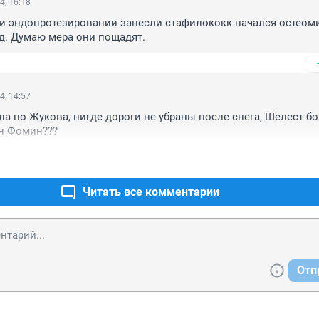
4, 16:18
и эндопротезировании занесли стафилококк начался остеоми
д. Думаю мера они пощадят.
4, 14:57
ла по Жукова, нигде дороги не убраны после снега, Шелест бол
ин Фомин???
Читать все комментарии
Отп