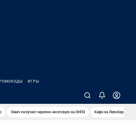
РОМОКОДЫ
ИГРЫ
о
Омич получил черепно-мозговую на ОНПЗ
Кафе на Левобережье в