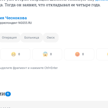
да. Тогда он заявил, что откладывал ее четыре года.
ия Чеснокова
рреспондент NGS55.RU
Операция
Больница
Омск
0
0
0
ыделите фрагмент и нажмите Ctrl+Enter
ИИ
9