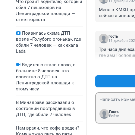
Что грозит водителю, который
11 декабря 202
сбил 7 пешеходов на
Мене в КМХЦ пр
Ленинградской площади —
сейчас я инвали
ответ юриста
Появилась схема ДТП
Гость
возле «Голубого огонька», где
11 декабря 202
сбили 7 человек — как ехала
Три часа дня еха
Lada
где зам Господ
Водителю стало плохо, в
больнице 8 человек: что
известно о ДТП на
Ленинградской площади к
этому часу
В Минздраве рассказали о
состоянии пострадавших в
Гость
ДТП, где сбили 7 человек
Войти
Нам врали, что кофе вреден?
Кому можно пить до пяти