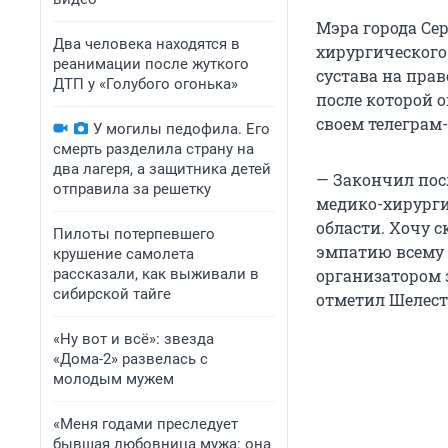
Мэра города Се
Два человека находятся в
хирургического
реанимации после жуткого
сустава на пра
ДТП у «Голубого огонька»
после которой о
своем телеграм-
У могилы педофила. Его
смерть разделила страну на
два лагеря, а защитника детей
— Закончил пос
отправила за решетку
медико-хирурги
области. Хочу 
Пилоты потерпевшего
эмпатию всему 
крушение самолета
рассказали, как выживали в
организатором
сибирской тайге
отметил Шелест
«Ну вот и всё»: звезда
«Дома-2» развелась с
молодым мужем
«Меня годами преследует
бывшая любовница мужа: она