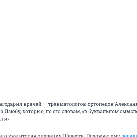
агодарил врачей — травматологов-ортопедов Алексан
а Дзюбу, которые, по его словам, «в буквальном смысл
ги».
это уже вторая операция Шелеста. Похожую ему
делал