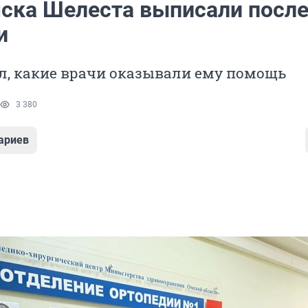
ска Шелеста выписали посл
и
л, какие врачи оказывали ему помощь
3 380
ариев