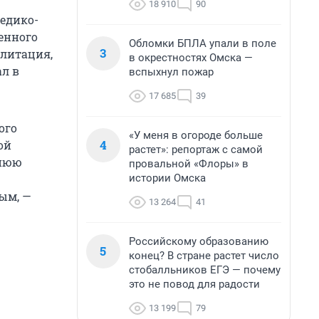
18 910
90
едико-
енного
Обломки БПЛА упали в поле
3
илитация,
в окрестностях Омска —
ал в
вспыхнул пожар
17 685
39
ого
«У меня в огороде больше
4
ой
растет»: репортаж с самой
ннюю
провальной «Флоры» в
истории Омска
ым, —
13 264
41
Российскому образованию
5
конец? В стране растет число
стобалльников ЕГЭ — почему
это не повод для радости
13 199
79