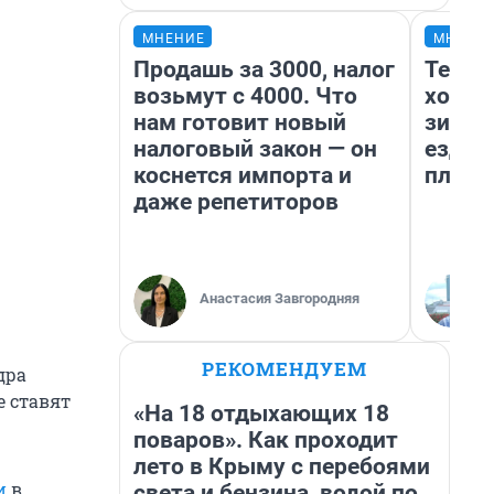
МНЕНИЕ
МНЕНИ
Продашь за 3000, налог
Тепло
возьмут с 4000. Что
холод
нам готовит новый
зимой
налоговый закон — он
ездит
коснется импорта и
плюсы
даже репетиторов
Анастасия Завгородняя
РЕКОМЕНДУЕМ
дра
е ставят
«На 18 отдыхающих 18
поваров». Как проходит
лето в Крыму с перебоями
и
в
света и бензина, водой по