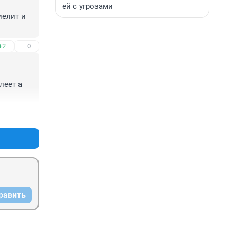
ей с угрозами
елит и 
+2
–0
еет а 
+7
–0
равить