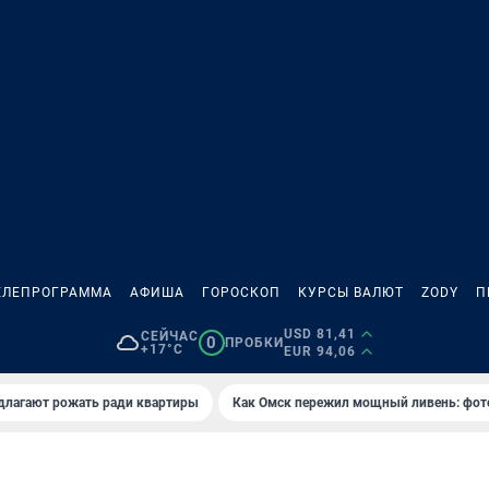
ЕЛЕПРОГРАММА
АФИША
ГОРОСКОП
КУРСЫ ВАЛЮТ
ZODY
П
USD 81,41
СЕЙЧАС
0
ПРОБКИ
+17°C
EUR 94,06
длагают рожать ради квартиры
Как Омск пережил мощный ливень: фот