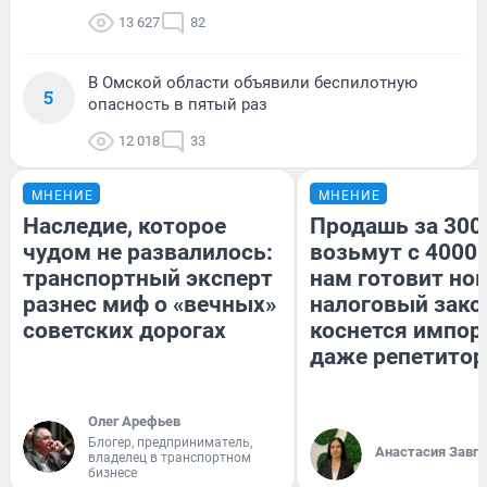
13 627
82
В Омской области объявили беспилотную
5
опасность в пятый раз
12 018
33
МНЕНИЕ
МНЕНИЕ
Наследие, которое
Продашь за 3000
чудом не развалилось:
возьмут с 4000.
транспортный эксперт
нам готовит но
разнес миф о «вечных»
налоговый зако
советских дорогах
коснется импор
даже репетитор
Олег Арефьев
Блогер, предприниматель,
Анастасия Завг
владелец в транспортном
бизнесе