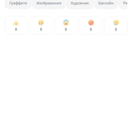
Граффити
Изображение
Художник
Бассейн
Ремо
0
0
0
0
0