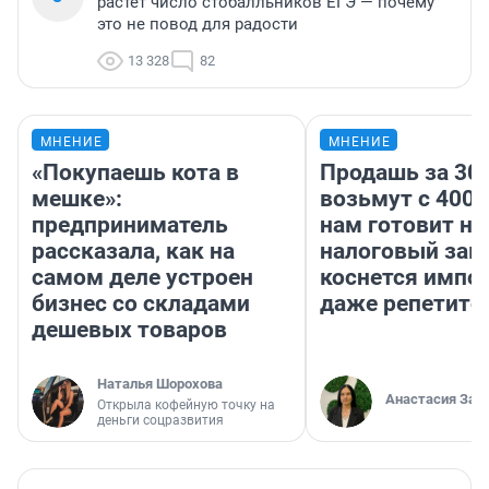
растет число стобалльников ЕГЭ — почему
это не повод для радости
13 328
82
МНЕНИЕ
МНЕНИЕ
«Покупаешь кота в
Продашь за 300
мешке»:
возьмут с 4000
предприниматель
нам готовит н
рассказала, как на
налоговый зако
самом деле устроен
коснется импор
бизнес со складами
даже репетито
дешевых товаров
Наталья Шорохова
Анастасия Зав
Открыла кофейную точку на
деньги соцразвития