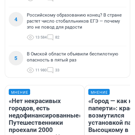
Российскому образованию конец? В стране
4
растет число стобалльников ЕГЭ — почему
это не повод для радости
13 584
82
В Омской области объявили беспилотную
5
опасность в пятый раз
11 980
33
МНЕНИЕ
МНЕНИЕ
«Нет некрасивых
«Город — как н
городов, есть
паперти»: крае
недофинансированные».
возмутился
Путешественники
установкой па
проехали 2000
Высоцкому в 