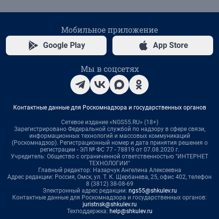
Мобильное приложение
Google Play
App Store
Мы в соцсетях
Контактные данные для Роскомнадзора и государственных органов
Сетевое издание «NGS55.RU» (18+)
Зарегистрировано Федеральной службой по надзору в сфере связи,
информационных технологий и массовых коммуникаций
(Роскомнадзор). Регистрационный номер и дата принятия решения о
регистрации - ЭЛ № ФС 77 - 78819 от 07.08.2020 г.
Учредитель: Общество с ограниченной ответственностью "ИНТЕРНЕТ
ТЕХНОЛОГИИ"
Главный редактор: Назарчук Ангелина Алексеевна
Адрес редакции: Россия, Омск, ул. Т. К. Щербанева, 25, офис 402, телефон
8 (3812) 38-08-69
Электронный адрес редакции:
ngs55@shkulev.ru
Контактные данные для Роскомнадзора и государственных органов:
juristnsk@shkulev.ru
Техподдержка:
help@shkulev.ru