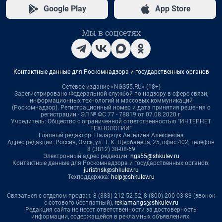
Google Play
App Store
Мы в соцсетях
Контактные данные для Роскомнадзора и государственных органов
Сетевое издание «NGS55.RU» (18+)
Зарегистрировано Федеральной службой по надзору в сфере связи,
информационных технологий и массовых коммуникаций
(Роскомнадзор). Регистрационный номер и дата принятия решения о
регистрации - ЭЛ № ФС 77 - 78819 от 07.08.2020 г.
Учредитель: Общество с ограниченной ответственностью "ИНТЕРНЕТ
ТЕХНОЛОГИИ"
Главный редактор: Назарчук Ангелина Алексеевна
Адрес редакции: Россия, Омск, ул. Т. К. Щербанева, 25, офис 402, телефон
8 (3812) 38-08-69
Электронный адрес редакции:
ngs55@shkulev.ru
Контактные данные для Роскомнадзора и государственных органов:
juristnsk@shkulev.ru
Техподдержка:
help@shkulev.ru
Связаться с отделом продаж: 8 (383) 212-52-52, 8 (800) 200-03-83 (звонок
с сотового бесплатный),
reklamangs@shkulev.ru
Редакция сайта не несет ответственности за достоверность
информации, содержащейся в рекламных объявлениях.