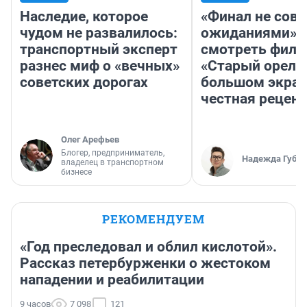
Наследие, которое
«Финал не совп
чудом не развалилось:
ожиданиями»: 
транспортный эксперт
смотреть фил
разнес миф о «вечных»
«Старый орел» 
советских дорогах
большом экран
честная рецен
Олег Арефьев
Блогер, предприниматель,
Надежда Губар
владелец в транспортном
бизнесе
РЕКОМЕНДУЕМ
«Год преследовал и облил кислотой».
Рассказ петербурженки о жестоком
нападении и реабилитации
9 часов
7 098
121