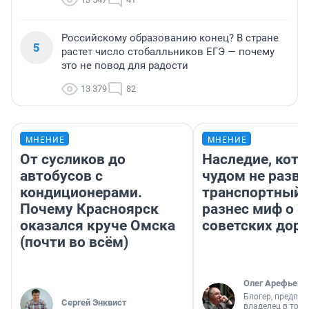
Российскому образованию конец? В стране
5
растет число стобалльников ЕГЭ — почему
это не повод для радости
13 379
82
МНЕНИЕ
МНЕНИЕ
От сусликов до
Наследие, кото
автобусов с
чудом не разва
кондиционерами.
транспортный 
Почему Красноярск
разнес миф о 
оказался круче Омска
советских доро
(почти во всём)
Олег Арефьев
Блогер, предпри
Сергей Энквист
владелец в тра