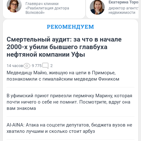
Екатерина Тороп
Главврач клиники
«Реабилитация доктора
директор агентст
Волковой»
недвижимости
РЕКОМЕНДУЕМ
Смертельный аудит: за что в начале
2000-х убили бывшего главбуха
нефтяной компании Уфы
14 часов
9 775
2
Медведицу Майю, жившую на цепи в Приморье,
познакомили с гималайским медведем Фиником
В уфимский приют привезли пермячку Марину, которая
почти ничего о себе не помнит. Посмотрите, вдруг она
вам знакома
AI-AINA: Атака на соцсети депутатов, бюджета вузов не
хватило лучшим и сколько стоит арбуз