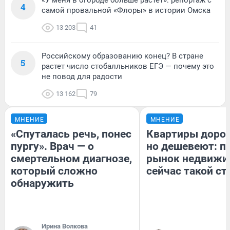
«У меня в огороде больше растет»: репортаж с
4
самой провальной «Флоры» в истории Омска
13 203
41
Российскому образованию конец? В стране
5
растет число стобалльников ЕГЭ — почему это
не повод для радости
13 162
79
МНЕНИЕ
МНЕНИЕ
«Спуталась речь, понес
Квартиры доро
пургу». Врач — о
но дешевеют: п
смертельном диагнозе,
рынок недвижи
который сложно
сейчас такой с
обнаружить
Ирина Волкова