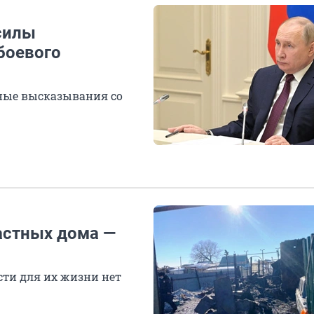
силы
боевого
вные высказывания со
астных дома —
сти для их жизни нет