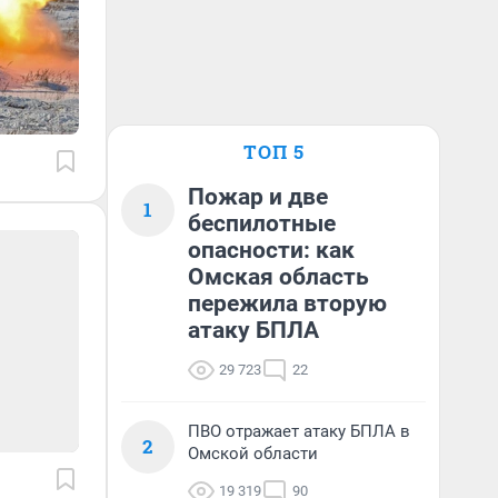
ТОП 5
Пожар и две
1
беспилотные
опасности: как
Омская область
пережила вторую
атаку БПЛА
29 723
22
ПВО отражает атаку БПЛА в
2
Омской области
19 319
90