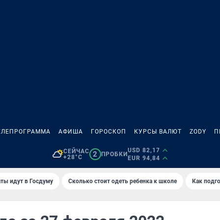
ЕЛЕПРОГРАММА
АФИША
ГОРОСКОП
КУРСЫ ВАЛЮТ
ZODY
П
USD 82,17
СЕЙЧАС
2
ПРОБКИ
+28°C
EUR 94,84
ты идут в Госдуму
Сколько стоит одеть ребенка к школе
Как подго