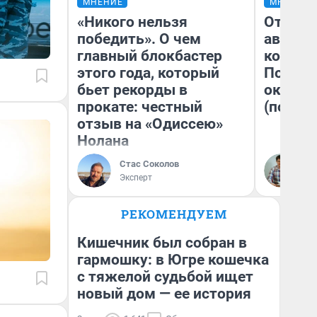
МНЕНИЕ
МНЕНИЕ
«Никого нельзя
От сус
победить». О чем
автобу
главный блокбастер
кондиц
этого года, который
Почему
бьет рекорды в
оказал
прокате: честный
(почти 
отзыв на «Одиссею»
Нолана
Стас Соколов
Се
Эксперт
РЕКОМЕНДУЕМ
Кишечник был собран в
гармошку: в Югре кошечка
с тяжелой судьбой ищет
новый дом — ее история