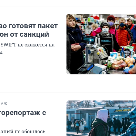
во готовят пакет
он от санкций
SWIFT не скажется на
ы
ТАЖ
торепортаж с
жаний не обошлось