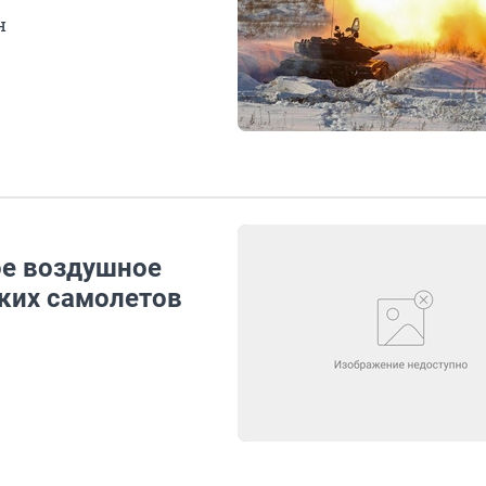
н
ое воздушное
ских самолетов