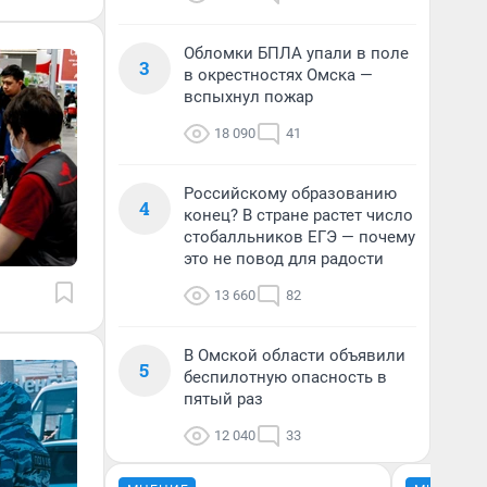
Обломки БПЛА упали в поле
3
в окрестностях Омска —
вспыхнул пожар
18 090
41
Российскому образованию
4
конец? В стране растет число
стобалльников ЕГЭ — почему
это не повод для радости
13 660
82
В Омской области объявили
5
беспилотную опасность в
пятый раз
12 040
33