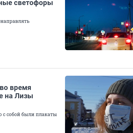
мные светофоры
енаправлять
во время
е на Лизы
о с собой были плакаты