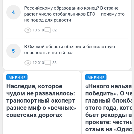
Российскому образованию конец? В стране
4
растет число стобалльников ЕГЭ — почему это
не повод для радости
13 619
82
В Омской области объявили беспилотную
5
опасность в пятый раз
12 013
33
МНЕНИЕ
МНЕНИЕ
Наследие, которое
«Никого нельзя
чудом не развалилось:
победить». О ч
транспортный эксперт
главный блокба
разнес миф о «вечных»
этого года, кот
советских дорогах
бьет рекорды в
прокате: честн
отзыв на «Одис